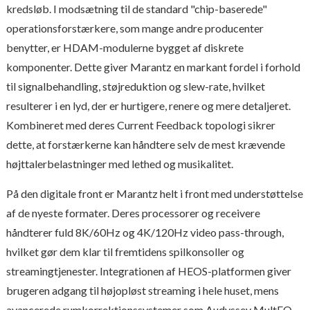
kredsløb. I modsætning til de standard "chip-baserede"
operationsforstærkere, som mange andre producenter
benytter, er HDAM-modulerne bygget af diskrete
komponenter. Dette giver Marantz en markant fordel i forhold
til signalbehandling, støjreduktion og slew-rate, hvilket
resulterer i en lyd, der er hurtigere, renere og mere detaljeret.
Kombineret med deres Current Feedback topologi sikrer
dette, at forstærkerne kan håndtere selv de mest krævende
højttalerbelastninger med lethed og musikalitet.
På den digitale front er Marantz helt i front med understøttelse
af de nyeste formater. Deres processorer og receivere
håndterer fuld 8K/60Hz og 4K/120Hz video pass-through,
hvilket gør dem klar til fremtidens spilkonsoller og
streamingtjenester. Integrationen af HEOS-platformen giver
brugeren adgang til højopløst streaming i hele huset, mens
avancerede rumkorrektionssystemer som Audyssey MultEQ