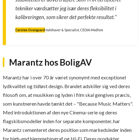
tekniker værdsætter jeg især deres fleksibilitet i
kalibreringen, som sikrer det perfekte resultat."
Carsten Overgaard
Indehaver & Specialist, CEDIA Medlem
Marantz hos BoligAV
Marantz har i over 70 år været synonymt med exceptionel
lydkvalitet og tidløst design. Brandet adskiller sig ved deres
filosofi om, at musikken og lyden i film skal gengives præcis,
som kunstneren havde tænkt det – "Because Music Matters".
Med introduktionen af den nye Cinema-serie og deres
flagskibsmodeller inden for separate komponenter, har
Marantz cementeret deres position som markedsleder inden
for high-end hjemmebiograf og Hi-Fi. Deres produkter