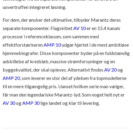
uovertruffen integreret løsning.
For dem, der ønsker det ultimative, tilbyder Marantz deres
separate komponenter. Flagskibet
AV 10
er en 15.4 kanals
processor i referenceklassen, som sammen med
effektforstærkeren
AMP 10
udgør hjertet i de mest ambitiøse
hjemmebiografer. Disse komponenter byder på en fuldstændig
adskillelse af kredsløb, massive strømforsyninger og en
byggekvalitet, der skal opleves. Alternativt findes
AV 20
og
AMP 20
, som leverer en stor del af ydelsen fra topmodellerne
til en mere tilgængelig pris. Uanset hvilken serie man vælger,
får man den legendariske Marantz-lyd. Som noget helt nyt er
AV 30
og
AMP 30
lige landet og klar til levering.