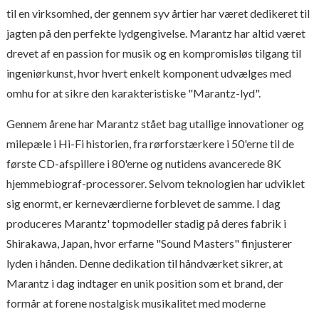
til en virksomhed, der gennem syv årtier har været dedikeret til
jagten på den perfekte lydgengivelse. Marantz har altid været
drevet af en passion for musik og en kompromisløs tilgang til
ingeniørkunst, hvor hvert enkelt komponent udvælges med
omhu for at sikre den karakteristiske "Marantz-lyd".
Gennem årene har Marantz stået bag utallige innovationer og
milepæle i Hi-Fi historien, fra rørforstærkere i 50'erne til de
første CD-afspillere i 80'erne og nutidens avancerede 8K
hjemmebiograf-processorer. Selvom teknologien har udviklet
sig enormt, er kerneværdierne forblevet de samme. I dag
produceres Marantz' topmodeller stadig på deres fabrik i
Shirakawa, Japan, hvor erfarne "Sound Masters" finjusterer
lyden i hånden. Denne dedikation til håndværket sikrer, at
Marantz i dag indtager en unik position som et brand, der
formår at forene nostalgisk musikalitet med moderne