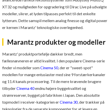
XT32 og muligheden for opgradering til Dirac Live på udvalgte
modeller, sikrer, at lyden tilpasses perfekt til det enkelte
lytterum. Dette samspil mellem analog finesse og digital power
er kernen i Marantz' teknologiske overlegenhed.
Marantz produkter og modeller
Marantz' produktportefølje dækker bredt, men
fællesnævneren er altid kvalitet. I den populære Cinema-serie
finder vi modeller som
Cinema 50
, der er "sweet-spot"
modellen for mange entusiaster med sine 9 forstærkerkanaler
og 11.4 kanals processering. Til de mere krævende brugere
tilbyder
Cinema 40
endnu højere byggekvalitet og
strømreserver, bygget på fabrikken i Japan. Den absolutte
topmodel i receiver-kategorien er
Cinema 30
, der trækker på
teknologier fra de separate komponenter for at levere en