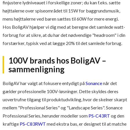
finjustere lydniveauet i forskellige zoner; du kan f.eks. sætte
højttalerne over spiseområdet til 15W for baggrundsmusik,
mens højttalerne ved baren sættes til 60W for mere energi.
Hos BoligAV hjælper vi dig med at beregne det samlede watt-
forbrug for at sikre, at du har det nødvendige "headroom" i din
forstærker, typisk ved at lægge 20% til det samlede forbrug.
100V brands hos BoligAV –
sammenligning
BoligAV har valgt at fokusere entydigt på
Sonance
når det
gælder professionelle 100V-løsninger. Dette skyldes deres
uovertrufne tilgang til produktudvikling, hvor de skelner skarpt
mellem "Professional Series" og "Landscape Series". Sonance
Professional Series, herunder modeller som
PS-C43RT
og den
kraftige
PS-C83RWT
med ekstra bas, er designet til at matche