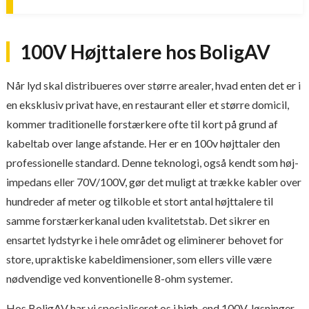
100V Højttalere hos BoligAV
Når lyd skal distribueres over større arealer, hvad enten det er i
en eksklusiv privat have, en restaurant eller et større domicil,
kommer traditionelle forstærkere ofte til kort på grund af
kabeltab over lange afstande. Her er en 100v højttaler den
professionelle standard. Denne teknologi, også kendt som høj-
impedans eller 70V/100V, gør det muligt at trække kabler over
hundreder af meter og tilkoble et stort antal højttalere til
samme forstærkerkanal uden kvalitetstab. Det sikrer en
ensartet lydstyrke i hele området og eliminerer behovet for
store, upraktiske kabeldimensioner, som ellers ville være
nødvendige ved konventionelle 8-ohm systemer.
Hos BoligAV har vi specialiseret os i high-end 100V-løsninger,