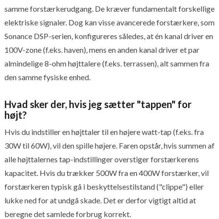
samme forstærkerudgang. De kræver fundamentalt forskellige
elektriske signaler. Dog kan visse avancerede forstærkere, som
Sonance DSP-serien, konfigureres således, at én kanal driver en
100V-zone (f.eks. haven), mens en anden kanal driver et par
almindelige 8-ohm højttalere (f.eks. terrassen), alt sammen fra
den samme fysiske enhed.
Hvad sker der, hvis jeg sætter "tappen" for
højt?
Hvis du indstiller en højttaler til en højere watt-tap (f.eks. fra
30W til 60W), vil den spille højere. Faren opstår, hvis summen af
alle højttalernes tap-indstillinger overstiger forstærkerens
kapacitet. Hvis du trækker 500W fra en 400W forstærker, vil
forstærkeren typisk gå i beskyttelsestilstand ("clippe") eller
lukke ned for at undgå skade. Det er derfor vigtigt altid at
beregne det samlede forbrug korrekt.