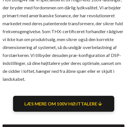
der bryder med fordommen om dårlig lydkvalitet. Vi arbejder
primært med amerikanske Sonance, der har revolutioneret
markedet med deres patenterede transformere, der sikrer fuld
frekvensgengivelse. Som THX-certificeret forhandler rådgiver
vi ikke kun om produktvalg, men sikrer også den korrekte
dimensionering af systemet, så du undgår overbelastning af
forstærkeren. Vi tilbyder desuden præ-konfiguration af DSP-
indstillinger, så dine højttalere yder deres optimale, uanset om
de sidder i loftet, hænger ned fra åbne spær eller er skjult i
landskabet.
LÆS MERE OM 100V HØJTTALERE