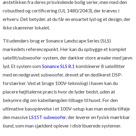
æstetikken fra deres prisvindende bolig serier, men med den
robusthed og certificering (UL 1480/2043), der kræves i
erhverv. Det betyder, at du får en ensartet lyd og et design, der
ikke skæmmer lokalet.
Til udendørs brug er Sonance Landscape Series (SLS)
markedets referencepunkt. Her kan du opbygge et komplet
satellit/subwoofer-system, der dækker store arealer med jævn
lyd. Et system som
Sonance SLS 8.1
kombinerer 8 satellitter
med en nedgravet subwoofer, drevet af en dedikeret DSP-
forstærker. Ved at bruge 100V-teknologi i haven kan du
placere højttalerne præcis hvor de lyder bedst, uden at
bekymre dig om kabellængden tilbage til huset. For den
ultimative basoplevelse i et 100V-setup kan man endda tilføje
den massive
LS15T subwoofer
, der leverer en fysisk mærkbar
bund, som man sjældent oplever i distribuerede systemer.