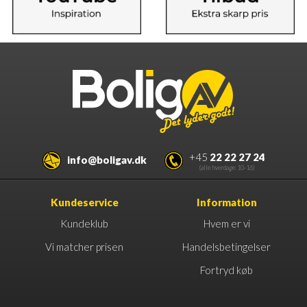
+45
22 22 27 24
info@boligav.dk
(alle hverdage 10-16)
Kundeservice
Information
Kundeklub
Hvem er vi
Vi matcher prisen
Handelsbetingelser
Fortryd køb