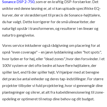
Sonance DSP 2-750
, som er en kraftig DSP-forstærker. Det
unikke ved denne løsning er, at vi kan uploade specifikke EQ-
kurver, der er skræddersyet til præcis de Sonance-højttalere,
du har valgt. Dette korrigerer for de små ulineariteter, der
naturligt opstår i transformeren, og resulterer i en lineær og
naturtro gengivelse.
Vores service inkluderer også rådgivning om placering for at
opnå "even coverage" – en jævn lyddækning uden "hot spots",
hvor lyden er for høj, eller "dead zones", hvor den forsvinder. I et
100V system er det ofte bedre at have flere højttalere, der
spiller lavt, end få der spiller højt. Vi hjælper med at beregne
det præcise antal enheder og deres tap-indstillinger. For større
projekter tilbyder vi fuld projektering, hvor vi gennemgår dine
plantegninger og sikrer, at alt fra kabeldimensionering til zone-
opdeling er optimeret til netop dine behov og dit budget.