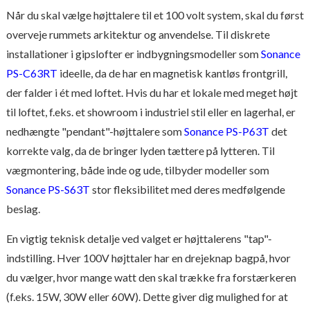
Når du skal vælge højttalere til et 100 volt system, skal du først
overveje rummets arkitektur og anvendelse. Til diskrete
installationer i gipslofter er indbygningsmodeller som
Sonance
PS-C63RT
ideelle, da de har en magnetisk kantløs frontgrill,
der falder i ét med loftet. Hvis du har et lokale med meget højt
til loftet, f.eks. et showroom i industriel stil eller en lagerhal, er
nedhængte "pendant"-højttalere som
Sonance PS-P63T
det
korrekte valg, da de bringer lyden tættere på lytteren. Til
vægmontering, både inde og ude, tilbyder modeller som
Sonance PS-S63T
stor fleksibilitet med deres medfølgende
beslag.
En vigtig teknisk detalje ved valget er højttalerens "tap"-
indstilling. Hver 100V højttaler har en drejeknap bagpå, hvor
du vælger, hvor mange watt den skal trække fra forstærkeren
(f.eks. 15W, 30W eller 60W). Dette giver dig mulighed for at