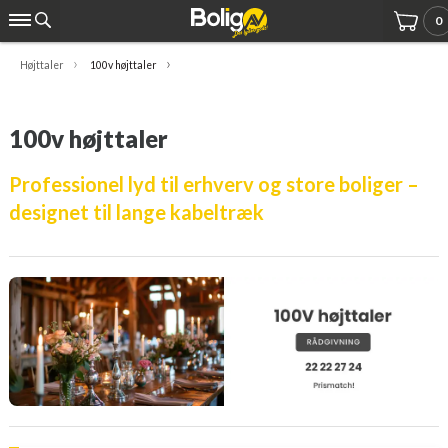
0
Højttaler
100v højttaler
100v højttaler
Professionel lyd til erhverv og store boliger –
designet til lange kabeltræk