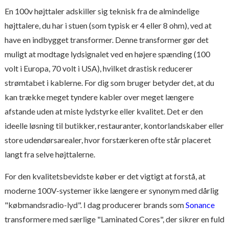
En 100v højttaler adskiller sig teknisk fra de almindelige
højttalere, du har i stuen (som typisk er 4 eller 8 ohm), ved at
have en indbygget transformer. Denne transformer gør det
muligt at modtage lydsignalet ved en højere spænding (100
volt i Europa, 70 volt i USA), hvilket drastisk reducerer
strømtabet i kablerne. For dig som bruger betyder det, at du
kan trække meget tyndere kabler over meget længere
afstande uden at miste lydstyrke eller kvalitet. Det er den
ideelle løsning til butikker, restauranter, kontorlandskaber eller
store udendørsarealer, hvor forstærkeren ofte står placeret
langt fra selve højttalerne.
For den kvalitetsbevidste køber er det vigtigt at forstå, at
moderne 100V-systemer ikke længere er synonym med dårlig
"købmandsradio-lyd". I dag producerer brands som
Sonance
transformere med særlige "Laminated Cores", der sikrer en fuld