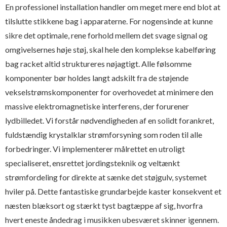
En professionel installation handler om meget mere end blot at
tilslutte stikkene bag i apparaterne. For nogensinde at kunne
sikre det optimale, rene forhold mellem det svage signal og
omgivelsernes høje støj, skal hele den komplekse kabelføring
bag racket altid struktureres nøjagtigt. Alle følsomme
komponenter bør holdes langt adskilt fra de støjende
vekselstrømskomponenter for overhovedet at minimere den
massive elektromagnetiske interferens, der forurener
lydbilledet. Vi forstår nødvendigheden af en solidt forankret,
fuldstændig krystalklar strømforsyning som roden til alle
forbedringer. Vi implementerer målrettet en utroligt
specialiseret, ensrettet jordingsteknik og veltænkt
strømfordeling for direkte at sænke det støjgulv, systemet
hviler på. Dette fantastiske grundarbejde kaster konsekvent et
næsten blæksort og stærkt tyst bagtæppe af sig, hvorfra
hvert eneste åndedrag i musikken ubesværet skinner igennem.