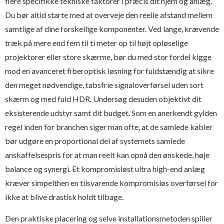
flere specifikke tekniske faktorer i præcis dit hjem og anlæg.
Du bør altid starte med at overveje den reelle afstand mellem
samtlige af dine forskellige komponenter. Ved lange, krævende
træk på mere end fem til ti meter op til højt opløselige
projektorer eller store skærme, bør du med stor fordel kigge
mod en avanceret fiberoptisk løsning for fuldstændig at sikre
den meget nødvendige, tabsfrie signaloverførsel uden sort
skærm og med fuld HDR. Undersøg desuden objektivt dit
eksisterende udstyr samt dit budget. Som en anerkendt gylden
regel inden for branchen siger man ofte, at de samlede kabler
bør udgøre en proportional del af systemets samlede
anskaffelsespris for at man reelt kan opnå den ønskede, høje
balance og synergi. Et kompromisløst ultra high-end anlæg
kræver simpelthen en tilsvarende kompromisløs overførsel for
ikke at blive drastisk holdt tilbage.
Den praktiske placering og selve installationsmetoden spiller