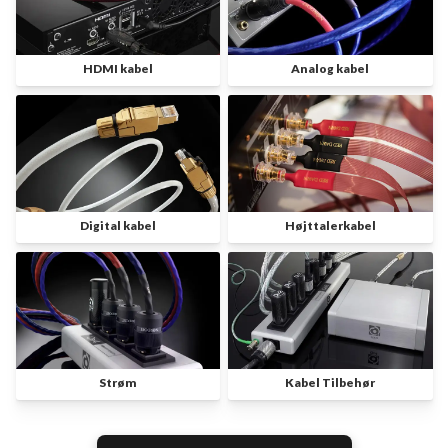
HDMI kabel
Analog kabel
Digital kabel
Højttalerkabel
Strøm
Kabel Tilbehør