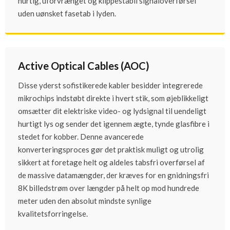
hurtig, uforvrænget og klippestabil signaloverførsel
uden uønsket fasetab i lyden.
Active Optical Cables (AOC)
Disse yderst sofistikerede kabler besidder integrerede
mikrochips indstøbt direkte i hvert stik, som øjeblikkeligt
omsætter dit elektriske video- og lydsignal til uendeligt
hurtigt lys og sender det igennem ægte, tynde glasfibre i
stedet for kobber. Denne avancerede
konverteringsproces gør det praktisk muligt og utrolig
sikkert at foretage helt og aldeles tabsfri overførsel af
de massive datamængder, der kræves for en gnidningsfri
8K billedstrøm over længder på helt op mod hundrede
meter uden den absolut mindste synlige
kvalitetsforringelse.