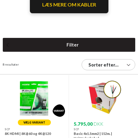
LÆS MERE OM KABLER
Filter
Sorter efter...
8 resultater
VÆLG VARIANT
5.795,00
DKK
SCP
SCP
8K HDMI | 8K@60 og 4K@120
Basic 4x1.5mm2 | 152m. |