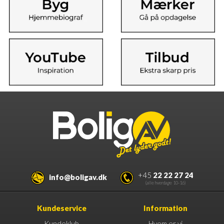
+45
22 22 27 24
info@boligav.dk
(alle hverdage 10-16)
Kundeservice
Information
Kundeklub
Hvem er vi