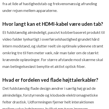
fra at lide af hastighedstab og frekvensmæssig afrunding
under rejsen mellem apparaterne.
Hvor langt kan et HDMI-kabel være uden tab?
Et fuldstændig almindeligt, passivt kobberbaseret produkt til
video falder lynhurtigt i overførselshastighed grundet hård
intern modstand, og slutter reelt sin optimale ydeevne stramt
omkring tre til fem meter væk, når man taler om de stærkt
krævende opløsninger. For større afstande mod skærme skal
man betingelsesløst benytte et aktivt optisk fiber.
Hvad er fordelen ved flade højttalerkabler?
Det fuldstændig flade design ændrer i særlig høj grad de
almindelige, forstyrrende og klodsede elektromagnetiske
felter drastisk. Udformningen fjerner helt interaktionen
mellem selve ledningerne, hvilket gør turen igennem