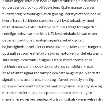
Kabler udgør selve den fysiske infrastruktur og blodårerne i
ethvert seriøst lyd- og billedsystem. Rigtig mange overser
fuldstændig betydningen af en god og uforstyrret forbindelse,
hvorefter de forbinder særdeles dyrt kvalitetsudstyr med
ringe standardkabler. Dette vil helt uvægerligt forringe den
endelige oplevelse mærkbart. Et kvalitetskabel, hvad enten
det er et traditionelt analogt signalkabel, et digitalt
højhastighedskabel eller et muskuløst højttalerkabel, fungerer
optimalt set som en helt uforstyrret motorvej for det ekstremt
skrøbelige elektroniske signal. Det primære formål er at
forhindre enhver introduktion af støj og samtidig sikre, at
absolut intet signal går tabt på den ofte lange rejse. Når dette
signal holdes totalt rent, intakt og ufarvet, vil du lynhurtigt
opleve en voldsomt forbedret makrodynamik, langt dybere og
mere kontrolleret bas, exceptionelt klare stemmer og en
meget mere overbevisende, naturtro musikalsk gengivelse i din