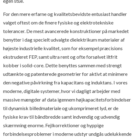
egen stue.
For den mere erfarne og kvalitetsbevidste entusiast handler
valget oftest om de finere fysiske og elektrotekniske
tolerancer. De mest avancerede konstruktioner på markedet
benytter i dag specielt udvalgte dielektrikum materialer af
højeste industrielle kvalitet, som for eksempel præcisions
ekstruderet FEP, samt ultra rent og ofte forsølvet iltfrit
kobber i solid-core. Dette benyttes sammen med strengt
udtænkte og patenterede geometrier for aktivt at minimere
den negative påvirkning fra kapacitans og induktans. I vores
moderne, digitale systemer, hvor vi dagligt arbejder med
massive mængder af data igennem højkapacitetsforbindelser
til dynamisk billedmateriale og ukomprimeret lyd, er de
fysiske krav til båndbredde samt indvendig og udvendig
skærmning enorme. Fejlkorrektioner og hyppige
forbindelsesproblemer i moderne udstyr undgås udelukkende