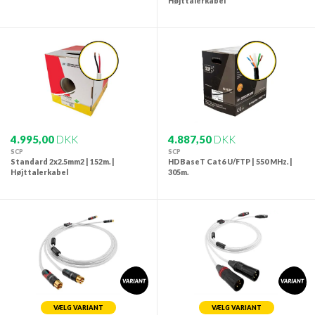
Højttalerkabel
4.995,00
DKK
4.887,50
DKK
SCP
SCP
Standard 2x2.5mm2 | 152m. |
HDBaseT Cat6 U/FTP | 550 MHz. |
Højttalerkabel
305m.
VÆLG VARIANT
VÆLG VARIANT