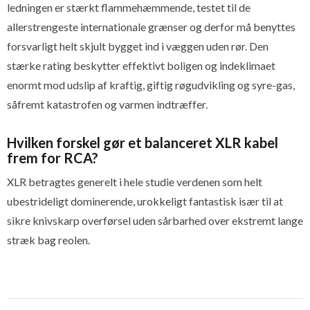
ledningen er stærkt flammehæmmende, testet til de
allerstrengeste internationale grænser og derfor må benyttes
forsvarligt helt skjult bygget ind i væggen uden rør. Den
stærke rating beskytter effektivt boligen og indeklimaet
enormt mod udslip af kraftig, giftig røgudvikling og syre-gas,
såfremt katastrofen og varmen indtræffer.
Hvilken forskel gør et balanceret XLR kabel
frem for RCA?
XLR betragtes generelt i hele studie verdenen som helt
ubestrideligt dominerende, urokkeligt fantastisk især til at
sikre knivskarp overførsel uden sårbarhed over ekstremt lange
stræk bag reolen.