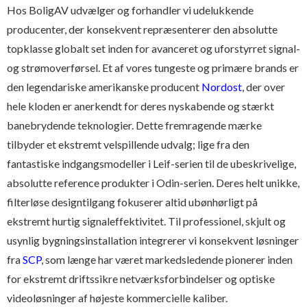
Hos BoligAV udvælger og forhandler vi udelukkende
producenter, der konsekvent repræsenterer den absolutte
topklasse globalt set inden for avanceret og uforstyrret signal-
og strømoverførsel. Et af vores tungeste og primære brands er
den legendariske amerikanske producent
Nordost
, der over
hele kloden er anerkendt for deres nyskabende og stærkt
banebrydende teknologier. Dette fremragende mærke
tilbyder et ekstremt velspillende udvalg; lige fra den
fantastiske indgangsmodeller i Leif-serien til de ubeskrivelige,
absolutte reference produkter i Odin-serien. Deres helt unikke,
filterløse designtilgang fokuserer altid ubønhørligt på
ekstremt hurtig signaleffektivitet. Til professionel, skjult og
usynlig bygningsinstallation integrerer vi konsekvent løsninger
fra
SCP
, som længe har været markedsledende pionerer inden
for ekstremt driftssikre netværksforbindelser og optiske
videoløsninger af højeste kommercielle kaliber.