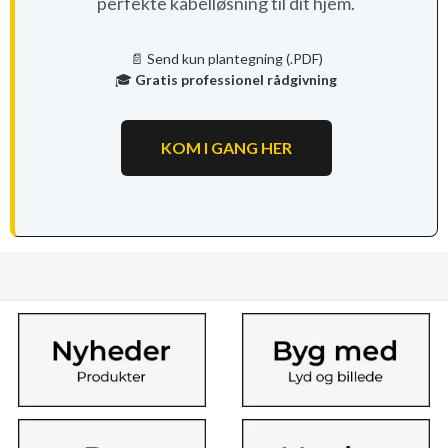
perfekte kabelløsning til dit hjem.
📄 Send kun plantegning (.PDF)
🎓
Gratis professionel rådgivning
KOM I GANG HER