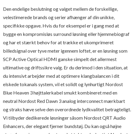
Den endelige beslutning og valget mellem de forskellige,
velestimerede brands og serier afhænger af din unikke,
specifikke opgave. Hvis du for eksempel er i gang med at
bygge en kompromisløs surround løsning eller hjemmebiograf
og har et stærkt behov for at trække et ukomprimeret
billedsignal over tyve meter igennem loftet, er en løsning som
SCP Active Optical HDMI ganske simpelt det allermest
ultimative og driftssikre valg. Er du derimod i den situation, at
du intensivt arbejder med at optimere klangbalancen i dit
elskede tokanals system, vil et solidt og lynhurtigt Nordost
Blue Heaven 3 højttalerkabel smukt kombineret med en
neutral Nordost Red Dawn 3 analog interconnect mærkbart
og straks hæve selve den overordnede lydkvalitet betragteligt.
Vi tilbyder dedikerede løsninger såsom Nordost QRT Audio
Enhancers, der elegant fjerner bundstøj. Du kan også højne