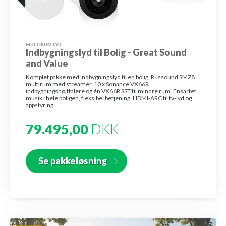
MULTIRUM LYD
Indbygningslyd til Bolig - Great Sound
and Value
Komplet pakke med indbygningslyd til en bolig. Russound SMZ8
multirum med streamer, 10 x Sonance VX66R
indbygningshøjttalere og én VX66R SST til mindre rum. Ensartet
musik i hele boligen, fleksibel betjening, HDMI-ARC til tv-lyd og
appstyring.
79.495,00
DKK
Se pakkeløsning