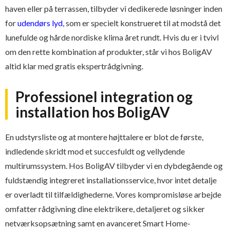
haven eller på terrassen, tilbyder vi dedikerede løsninger inden
for
udendørs lyd
, som er specielt konstrueret til at modstå det
lunefulde og hårde nordiske klima året rundt. Hvis du er i tvivl
om den rette kombination af produkter, står vi hos BoligAV
altid klar med gratis ekspertrådgivning.
Professionel integration og
installation hos BoligAV
En udstyrsliste og at montere højttalere er blot de første,
indledende skridt mod et succesfuldt og vellydende
multirumssystem. Hos BoligAV tilbyder vi en dybdegående og
fuldstændig integreret installationsservice, hvor intet detalje
er overladt til tilfældighederne. Vores kompromisløse arbejde
omfatter rådgivning dine elektrikere, detaljeret og sikker
netværksopsætning samt en avanceret Smart Home-