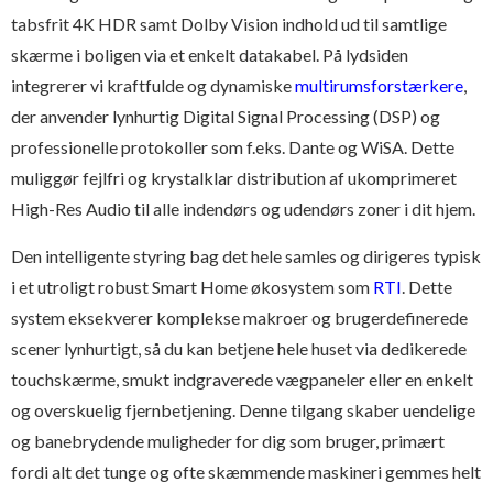
tabsfrit 4K HDR samt Dolby Vision indhold ud til samtlige
skærme i boligen via et enkelt datakabel. På lydsiden
integrerer vi kraftfulde og dynamiske
multirumsforstærkere
,
der anvender lynhurtig Digital Signal Processing (DSP) og
professionelle protokoller som f.eks. Dante og WiSA. Dette
muliggør fejlfri og krystalklar distribution af ukomprimeret
High-Res Audio til alle indendørs og udendørs zoner i dit hjem.
Den intelligente styring bag det hele samles og dirigeres typisk
i et utroligt robust Smart Home økosystem som
RTI
. Dette
system eksekverer komplekse makroer og brugerdefinerede
scener lynhurtigt, så du kan betjene hele huset via dedikerede
touchskærme, smukt indgraverede vægpaneler eller en enkelt
og overskuelig fjernbetjening. Denne tilgang skaber uendelige
og banebrydende muligheder for dig som bruger, primært
fordi alt det tunge og ofte skæmmende maskineri gemmes helt