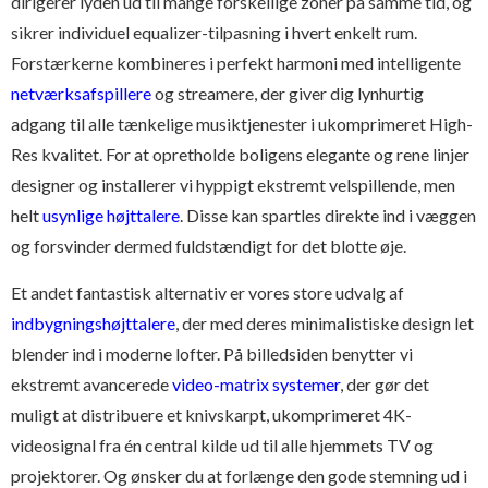
dirigerer lyden ud til mange forskellige zoner på samme tid, og
sikrer individuel equalizer-tilpasning i hvert enkelt rum.
Forstærkerne kombineres i perfekt harmoni med intelligente
netværksafspillere
og streamere, der giver dig lynhurtig
adgang til alle tænkelige musiktjenester i ukomprimeret High-
Res kvalitet. For at opretholde boligens elegante og rene linjer
designer og installerer vi hyppigt ekstremt velspillende, men
helt
usynlige højttalere
. Disse kan spartles direkte ind i væggen
og forsvinder dermed fuldstændigt for det blotte øje.
Et andet fantastisk alternativ er vores store udvalg af
indbygningshøjttalere
, der med deres minimalistiske design let
blender ind i moderne lofter. På billedsiden benytter vi
ekstremt avancerede
video-matrix systemer
, der gør det
muligt at distribuere et knivskarpt, ukomprimeret 4K-
videosignal fra én central kilde ud til alle hjemmets TV og
projektorer. Og ønsker du at forlænge den gode stemning ud i