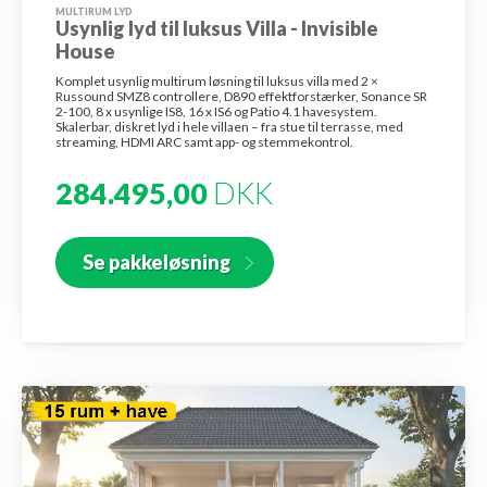
MULTIRUM LYD
Usynlig lyd til luksus Villa - Invisible
House
Komplet usynlig multirum løsning til luksus villa med 2 ×
Russound SMZ8 controllere, D890 effekt­forstærker, Sonance SR
2-100, 8 x usynlige IS8, 16 x IS6 og Patio 4.1 havesystem.
Skalerbar, diskret lyd i hele villaen – fra stue til terrasse, med
streaming, HDMI ARC samt app- og stemmekontrol.
284.495,00
DKK
Se pakkeløsning