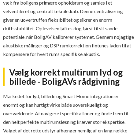
væk fra boligens primære opholdsrum og samles i et
velventileret og centralt teknikskab. Denne centralisering
giver en uovertruffen fleksibilitet og sikrer en enorm
driftsstabilitet. Oplevelsen løftes dog først til sit sande
potentiale, når BoligAV kalibrerer systemet. Gennem nøjagtige
akustiske målinger og DSP rumkorrektion fintunes lyden til at
kompensere for hvert rums specifikke akustik.
Vælg korrekt multirum lyd og
billede - BoligAVs rådgivning
Markedet for lyd, billede og Smart Home integration er
enormt og kan hurtigt virke både uoverskueligt og
overvældende. At navigere i specifikationer og finde frem til
den helt perfekte multirumsløsning kræver stor ekspertise.
Valget af det rette udstyr afhænger nemlig af en lang række