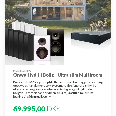
MULTIRUM LYD
Onwall lyd til Bolig - Ultra slim Multiroom
Russound SMZ8 styrer op til otte zoner med indbygget streaming
og 50 W pr. kanal, mens tolv System Audio Signature 6 (hvide
eller sorte) væghøjttalere leverer fyldig, elegant lyd i hele
boligen. Sammen danner de en diskret, kraftfuld multirum
løsning til både musik og TV.
69.995,00
DKK