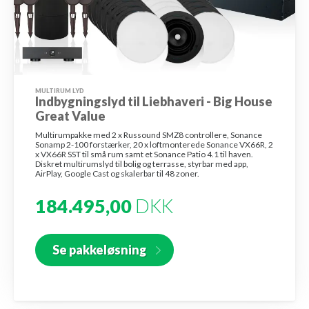
MULTIRUM LYD
Indbygningslyd til Liebhaveri - Big House
Great Value
Multirumpakke med 2 x Russound SMZ8 controllere, Sonance
Sonamp 2-100 forstærker, 20 x loftmonterede Sonance VX66R, 2
x VX66R SST til små rum samt et Sonance Patio 4.1 til haven.
Diskret multirumslyd til bolig og terrasse, styrbar med app,
AirPlay, Google Cast og skalerbar til 48 zoner.
184.495,00
DKK
Se pakkeløsning