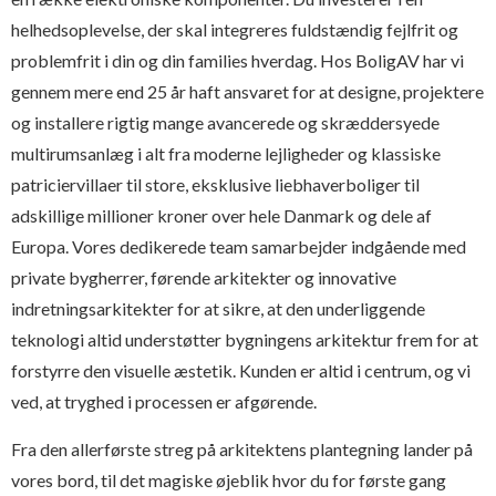
helhedsoplevelse, der skal integreres fuldstændig fejlfrit og
problemfrit i din og din families hverdag. Hos BoligAV har vi
gennem mere end 25 år haft ansvaret for at designe, projektere
og installere rigtig mange avancerede og skræddersyede
multirumsanlæg i alt fra moderne lejligheder og klassiske
patriciervillaer til store, eksklusive liebhaverboliger til
adskillige millioner kroner over hele Danmark og dele af
Europa. Vores dedikerede team samarbejder indgående med
private bygherrer, førende arkitekter og innovative
indretningsarkitekter for at sikre, at den underliggende
teknologi altid understøtter bygningens arkitektur frem for at
forstyrre den visuelle æstetik. Kunden er altid i centrum, og vi
ved, at tryghed i processen er afgørende.
Fra den allerførste streg på arkitektens plantegning lander på
vores bord, til det magiske øjeblik hvor du for første gang