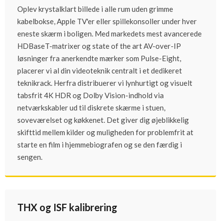
Oplev krystalklart billede i alle rum uden grimme
kabelbokse, Apple TV'er eller spillekonsoller under hver
eneste skærm i boligen. Med markedets mest avancerede
HDBaseT-matrixer og state of the art AV-over-IP
løsninger fra anerkendte mærker som Pulse-Eight,
placerer vi al din videoteknik centralt i et dedikeret
teknikrack. Herfra distribuerer vi lynhurtigt og visuelt
tabsfrit 4K HDR og Dolby Vision-indhold via
netværkskabler ud til diskrete skærme i stuen,
soveværelset og køkkenet. Det giver dig øjeblikkelig
skifttid mellem kilder og muligheden for problemfrit at
starte en film i hjemmebiografen og se den færdig i
sengen.
THX og ISF kalibrering