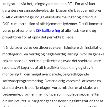
integration via betjeningssystemer som RTI. For at vi kan
garantere en sanseoplevelse, der blæser dig bagover, udfører
vi altid ekstremt grundige akustiske målinger og individuel
DSP-rumkorrektion af alle hjemmets lydzoner. Dertil kommer
vores professionelle
ISF kalibrering
af alle fladskærme og
projektorer for at opnå det perfekte billede.
Når du lader vores certificerede team håndtere din installation,
modtager du en færdig og nøglefærdig løsning, hvor du ganske
enkelt bare skal sætte dig til rette og nyde det spektakulære
resultat. Vi tager os af alt fra sikker udpakning og støvfri
montering til den meget avancerede, bagvedliggende
softwareprogrammering. Det er aldrig vores mål at levere en
standardvare fra et fjernlager; vores mission er at skabe en
betagende, uforglemmelig og personlig oplevelse, der løfter
din livskvalitet. Vi sørger også for belysningsintegration for at