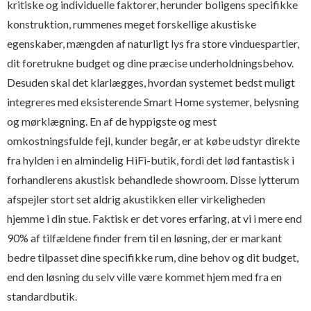
kritiske og individuelle faktorer, herunder boligens specifikke
konstruktion, rummenes meget forskellige akustiske
egenskaber, mængden af naturligt lys fra store vinduespartier,
dit foretrukne budget og dine præcise underholdningsbehov.
Desuden skal det klarlægges, hvordan systemet bedst muligt
integreres med eksisterende Smart Home systemer, belysning
og mørklægning. En af de hyppigste og mest
omkostningsfulde fejl, kunder begår, er at købe udstyr direkte
fra hylden i en almindelig HiFi-butik, fordi det lød fantastisk i
forhandlerens akustisk behandlede showroom. Disse lytterum
afspejler stort set aldrig akustikken eller virkeligheden
hjemme i din stue. Faktisk er det vores erfaring, at vi i mere end
90% af tilfældene finder frem til en løsning, der er markant
bedre tilpasset dine specifikke rum, dine behov og dit budget,
end den løsning du selv ville være kommet hjem med fra en
standardbutik.