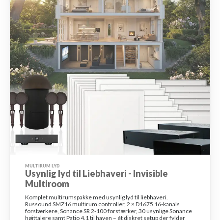
MULTIRUM LYD
Usynlig lyd til Liebhaveri - Invisible
Multiroom
Komplet multirumspakke med usynlig lyd til liebhaveri.
Russound SMZ16 multirum controller, 2 × D1675 16-kanals
forstærkere, Sonance SR 2-100 forstærker, 30 usynlige Sonance
højttalere samt Patio 4.1 til haven – ét diskret setup der fylder