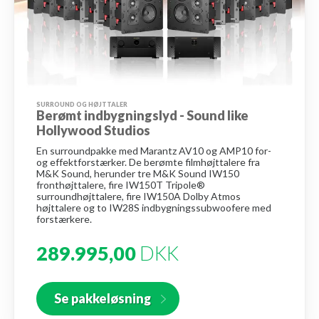
SURROUND OG HØJTTALER
Berømt indbygningslyd - Sound like
Hollywood Studios
En surroundpakke med Marantz AV10 og AMP10 for-
og effektforstærker. De berømte filmhøjttalere fra
M&K Sound, herunder tre M&K Sound IW150
fronthøjttalere, fire IW150T Tripole®
surroundhøjttalere, fire IW150A Dolby Atmos
højttalere og to IW28S indbygningssubwoofere med
forstærkere.
289.995,00
DKK
Se pakkeløsning