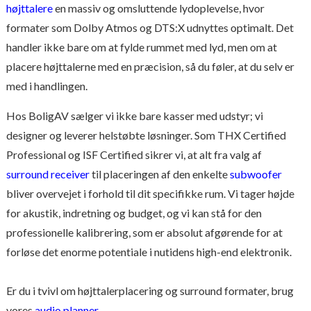
højttalere
en massiv og omsluttende lydoplevelse, hvor
formater som Dolby Atmos og DTS:X udnyttes optimalt. Det
handler ikke bare om at fylde rummet med lyd, men om at
placere højttalerne med en præcision, så du føler, at du selv er
med i handlingen.
Hos BoligAV sælger vi ikke bare kasser med udstyr; vi
designer og leverer helstøbte løsninger. Som THX Certified
Professional og ISF Certified sikrer vi, at alt fra valg af
surround receiver
til placeringen af den enkelte
subwoofer
bliver overvejet i forhold til dit specifikke rum. Vi tager højde
for akustik, indretning og budget, og vi kan stå for den
professionelle kalibrering, som er absolut afgørende for at
forløse det enorme potentiale i nutidens high-end elektronik.
Er du i tvivl om højttalerplacering og surround formater, brug
vores
audio planner.