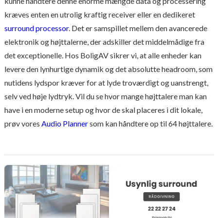
kunne håndtere denne enorme mængde data og processering
kræves enten en utrolig kraftig receiver eller en dedikeret
surround processor
. Det er samspillet mellem den avancerede
elektronik og højttalerne, der adskiller det middelmådige fra
det exceptionelle. Hos BoligAV sikrer vi, at alle enheder kan
levere den lynhurtige dynamik og det absolutte headroom, som
nutidens lydspor kræver for at lyde troværdigt og uanstrengt,
selv ved høje lydtryk. Vil du se hvor mange højttalere man kan
have i en moderne setup og hvor de skal placeres i dit lokale,
prøv vores
Audio Planner
som kan håndtere op til 64 højttalere.