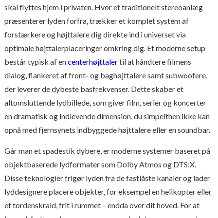
skal flyttes hjem i privaten. Hvor et traditionelt stereoanlæg
præsenterer lyden forfra, trækker et komplet system af
forstærkere og højttalere dig direkte ind i universet via
optimale højttalerplaceringer omkring dig. Et moderne setup
består typisk af en
centerhøjttaler
til at håndtere filmens
dialog, flankeret af front- og baghøjttalere samt subwoofere,
der leverer de dybeste basfrekvenser. Dette skaber et
altomsluttende lydbillede, som giver film, serier og koncerter
en dramatisk og indlevende dimension, du simpelthen ikke kan
opnå med fjernsynets indbyggede højttalere eller en soundbar.
Går man et spadestik dybere, er moderne systemer baseret på
objektbaserede lydformater som Dolby Atmos og DTS:X.
Disse teknologier frigør lyden fra de fastlåste kanaler og lader
lyddesignere placere objekter, for eksempel en helikopter eller
et tordenskrald, frit i rummet – endda over dit hoved. For at