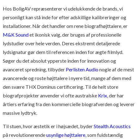
Hos BoligAV repræsenterer vi udelukkende de brands, vi
personligt kan stå inde for efter adskillige kalibreringer og
installationer. Når det handler om rene biografhøjttalere, er
M&K Sound
et ikonisk valg, der bruges af professionelle
lydstudier over hele verden. Deres ekstremt detaljerede
lydsignatur gør dem til referencen inden for ægte filmlyd.
Søger du det absolut ypperste inden for innovation og
avanceret spredning, tilbyder
Perlisten Audio
nogle af de mest
avancerede og roste højttalere i nyere tid, mange af dem med
den svære THX Dominus certificering. Til de helt store
biografprojekter anvender vi ofte australske
Krix
, der har
årtiers erfaring fra den kommercielle biografverden og leverer
massive lydtryk.
Til stuen, hvor æstetik er i højsædet, byder
Stealth Acoustics
på revolutionerende
usynlige højttalere
, som fuldstændig