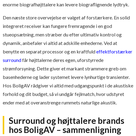
enorme biografhøjttalere kan levere biograflignende lydtryk.
Den næste store overvejelse er valget af forstærkere. En solid
integreret receiver kan fungere fremragende i en god
stueopsætning, men stræber du efter ultimativ kontrol og
dynamik, anbefaler vi altid at adskille enhederne. Ved at
benytte en separat processor og en kraftfuld
effektforstærker
surround
får højttalerne deres egen, uforstyrrede
strømforsyning. Dette giver et markant strammere greb om
basenhederne og lader systemet levere lynhurtige transienter.
Hos BoligAV rådgiver vi altid med udgangspunkt i de akustiske
forhold og dit budget, så vi undgår fejlmatch, hvor udstyret
ender med at overanstrenge rummets naturlige akustik.
Surround og højttalere brands
hos BoligAV – sammenligning