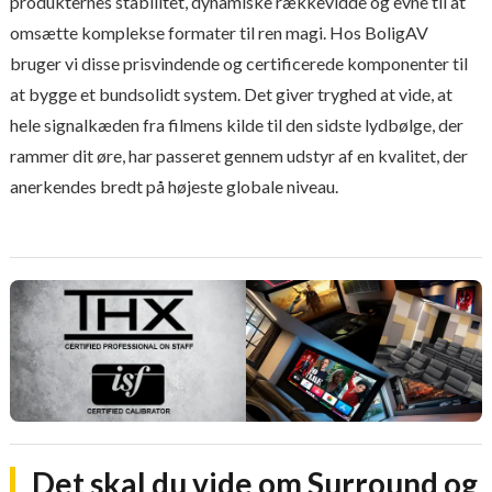
produkternes stabilitet, dynamiske rækkevidde og evne til at
omsætte komplekse formater til ren magi. Hos BoligAV
bruger vi disse prisvindende og certificerede komponenter til
at bygge et bundsolidt system. Det giver tryghed at vide, at
hele signalkæden fra filmens kilde til den sidste lydbølge, der
rammer dit øre, har passeret gennem udstyr af en kvalitet, der
anerkendes bredt på højeste globale niveau.
Det skal du vide om Surround og