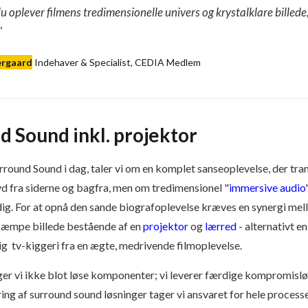
du oplever filmens tredimensionelle univers og krystalklare bille
"
ergaard
Indehaver & Specialist, CEDIA Medlem
d Sound inkl. projektor
rround Sound i dag, taler vi om en komplet sanseoplevelse, der tran
d fra siderne og bagfra, men om tredimensionel "
immersive audio
ig. For at opnå den sande biografoplevelse kræves en synergi mell
æmpe billede bestående af en
projektor
og
lærred
- alternativt e
ig tv-kiggeri fra en ægte, medrivende filmoplevelse.
r vi ikke blot løse komponenter; vi leverer færdige kompromisløs
ing af surround sound løsninger tager vi ansvaret for hele process