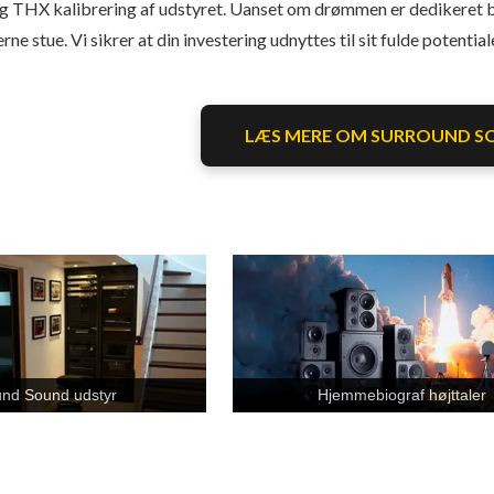
og THX kalibrering af udstyret. Uanset om drømmen er dedikeret bi
ne stue. Vi sikrer at din investering udnyttes til sit fulde potentia
LÆS MERE OM SURROUND S
und Sound udstyr
Hjemmebiograf højttaler