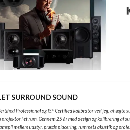
ET SURROUND SOUND
rtified Professional og ISF Certified kalibrator ved jeg, at ægte 
n projektor i et rum. Gennem 25 år med design og kalibrering af s
samspil mellem udstyr, præcis placering, rummets akustik og profes