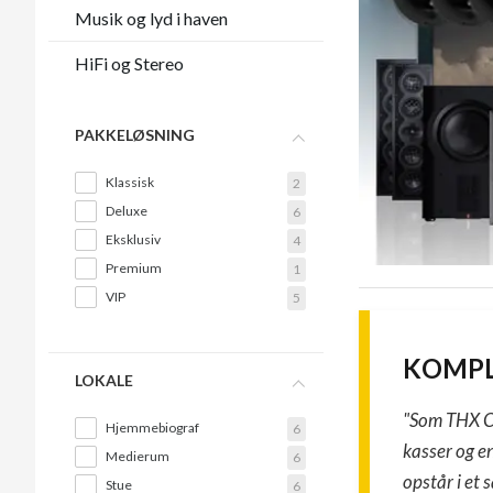
Musik og lyd i haven
HiFi og Stereo
PAKKELØSNING
Klassisk
2
Deluxe
6
Eksklusiv
4
Premium
1
VIP
5
KOMPL
LOKALE
"Som THX Ce
Hjemmebiograf
6
kasser og e
Medierum
6
opstår i et 
Stue
6