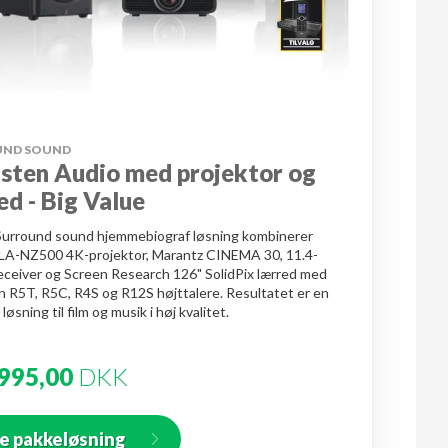
UND SOUND
isten Audio med projektor og
ed - Big Value
urround sound hjemmebiograf løsning kombinerer
LA-NZ500 4K-projektor, Marantz CINEMA 30, 11.4-
receiver og Screen Research 126" SolidPix lærred med
n R5T, R5C, R4S og R12S højttalere. Resultatet er en
løsning til film og musik i høj kvalitet.
995,00
DKK
e pakkeløsning