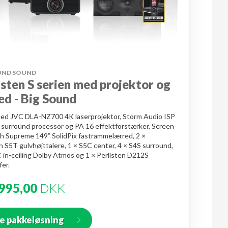
UND SOUND
isten S serien med projektor og
ed - Big Sound
ed JVC DLA-NZ700 4K laserprojektor, Storm Audio ISP
 surround processor og PA 16 effektforstærker, Screen
h Supreme 149” SolidPix fastrammelærred, 2 ×
n S5T gulvhøjttalere, 1 × S5C center, 4 × S4S surround,
 in-ceiling Dolby Atmos og 1 × Perlisten D212S
er.
995,00
DKK
e pakkeløsning