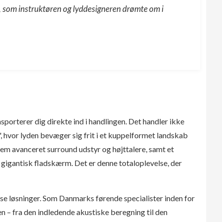
de, som instruktøren og lyddesigneren drømte om i
sporterer dig direkte ind i handlingen. Det handler ikke
", hvor lyden bevæger sig frit i et kuppelformet landskab
em avanceret surround udstyr og højttalere, samt et
n gigantisk fladskærm. Det er denne totaloplevelse, der
e løsninger. Som Danmarks førende specialister inden for
en – fra den indledende akustiske beregning til den