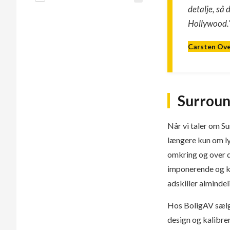
detalje, så 
Hollywood.
Carsten Ov
Surroun
Når vi taler om Su
længere kun om ly
omkring og over d
imponerende og k
adskiller almindel
Hos BoligAV sælge
design og kalibrer