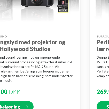
OUND
SURRO
ngslyd med projektor og
Perl
 Hollywood Studios
lærr
und sound løsning med en imponerende
Denne S
rat surround processor og effektforstærker inkl.
JVC's D
bygningshøjttalere fra M&K Sound. Alt
kanals 
n elegant fjernbetjening som forener moderne
Perliste
esign til en harmonisk løsning, som understøtter
komplet 
og musik.
,00
DKK
269.
kkeløsning
S