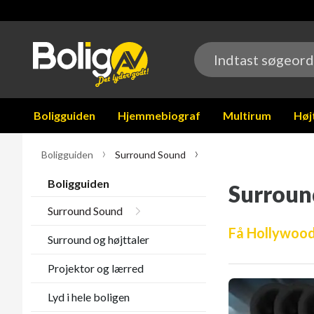
Boligguiden
Hjemmebiograf
Multirum
Høj
Boligguiden
Surround Sound
Boligguiden
Surroun
Surround Sound
Få Hollywood
Surround og højttaler
Projektor og lærred
Lyd i hele boligen