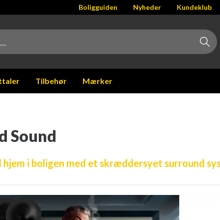
Boligguiden
Nyheder
Kundeklub
ttaler
Tilbehør
Mærker
d Sound
 hjem i boligen med et skræddersyet surround sys