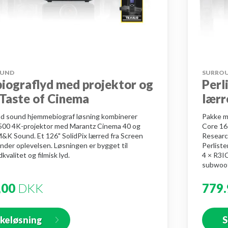
OUND
SURRO
iograflyd med projektor og
Perl
 Taste of Cinema
lærr
d sound hjemmebiograf løsning kombinerer
Pakke m
00 4K-projektor med Marantz Cinema 40 og
Core 16
M&K Sound. Et 126" SolidPix lærred fra Screen
Researc
nder oplevelsen. Løsningen er bygget til
Perliste
dkvalitet og filmisk lyd.
4 × R3IC
subwoof
,00
DKK
779.
kkeløsning
S