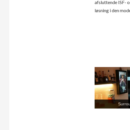
afsluttende ISF- 
løsning i den moder
Surro