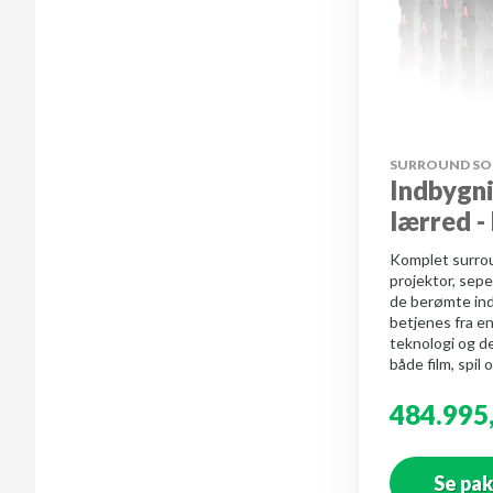
SURROUND S
Indbygni
lærred -
Komplet surro
projektor, sepe
de berømte ind
betjenes fra e
teknologi og d
både film, spil 
484.995
Se pa