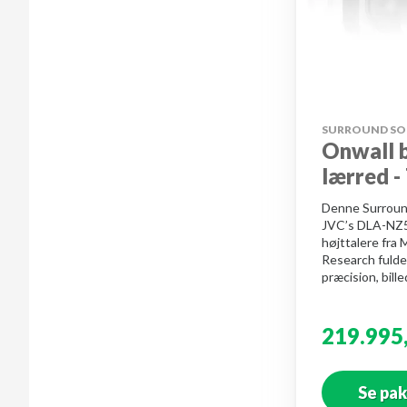
SURROUND S
Onwall b
lærred -
Denne Surroun
JVC’s DLA-NZ5
højttalere fra 
Research fulde
præcision, bille
219.995
Se pa