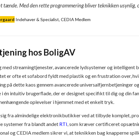
at tænde. Med den rette programmering bliver teknikken usynlig, 
ergaard
Indehaver & Specialist, CEDIA Medlem
tjening hos BoligAV
g med streamingtjenester, avancerede lydsystemer og intelligent be
et er ofte et sofabord fyldt med plastik og en frustration over, hvi
ning på dette kaos gennem avancerede universalfjernbetjeninger og 
i én intuitiv brugerflade, der er designet specifikt til dig og din f
enhængende oplevelser i hjemmet med et enkelt tryk.
 sig fra almindelige elektronikbutikker ved at tilbyde komplet, pr
e systemer fra blandt andet
RTI
, som kræver certificeret opsætn
ional og CEDIA medlem sikrer vi, at teknikken bag knapperne spill