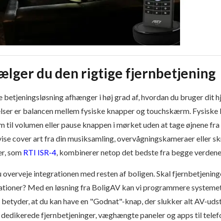
ælger du den rigtige fjernbetjening
e betjeningsløsning afhænger i høj grad af, hvordan du bruger dit 
elser er balancen mellem fysiske knapper og touchskærm. Fysiske 
em til volumen eller pause knappen i mørket uden at tage øjnene f
at vise cover art fra din musiksamling, overvågningskameraer eller
er, som
RTI ISR-4
, kombinerer netop det bedste fra begge verdener
overveje integrationen med resten af boligen. Skal fjernbetjeninge
llationer? Med en løsning fra BoligAV kan vi programmere systemet
 betyder, at du kan have en "Godnat"-knap, der slukker alt AV-udsty
edikerede fjernbetjeninger, væghængte paneler og apps til telefone