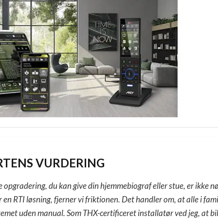
RTENS VURDERING
e opgradering, du kan give din hjemmebiograf eller stue, er ikke n
er en RTI løsning, fjerner vi friktionen. Det handler om, at alle i f
emet uden manual. Som THX-certificeret installatør ved jeg, at bill