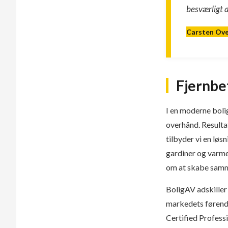
besværligt 
Carsten Ov
Fjernbe
I en moderne boli
overhånd. Resultat
tilbyder vi en løs
gardiner og varme 
om at skabe samm
BoligAV adskiller
markedets førend
Certified Profess