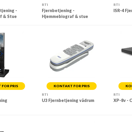
RTI
RTI
tjening -
Fjernbetjening -
ISR-4 Fj
f & Stue
Hjemmebiograf & stue
FOR PRIS
KONTAKT FOR PRIS
KO
RTI
RTI
ning
U3 Fjernbetjening vådrum
XP-8v - 