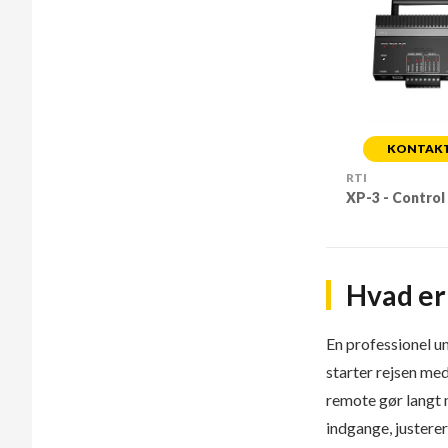
KONTAKT 
RTI
XP-3 - Control
Hvad er 
En professionel u
starter rejsen me
remote gør langt 
indgange, justere