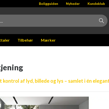
Boligguiden
Nyheder
Kundeklub
ttaler
Tilbehør
Mærker
tjening
kontrol af lyd, billede og lys – samlet i én elegan