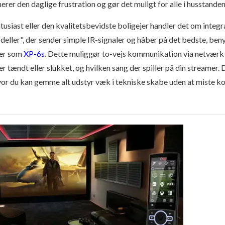
erer den daglige frustration og gør det muligt for alle i husstand
tusiast eller den kvalitetsbevidste boligejer handler det om integrat
ller", der sender simple IR-signaler og håber på det bedste, ben
rer som
XP-6s
. Dette muliggør to-vejs kommunikation via netværk (
r tændt eller slukket, og hvilken sang der spiller på din streamer.
hvor du kan gemme alt udstyr væk i tekniske skabe uden at miste ko