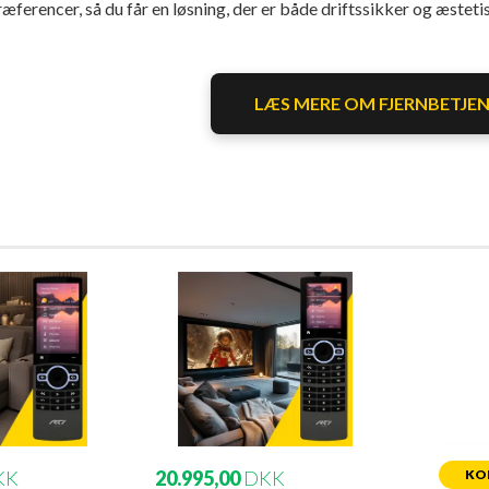
æferencer, så du får en løsning, der er både driftssikker og æsteti
LÆS MERE OM FJERNBETJE
KK
20.995,00
DKK
KO