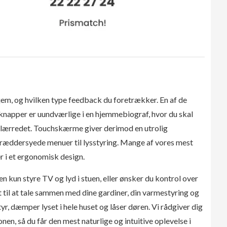
hjem, og hvilken type feedback du foretrækker. En af de
knapper er uundværlige i en hjemmebiograf, hvor du skal
ra lærredet. Touchskærme giver derimod en utrolig
 skræddersyede menuer til lysstyring. Mange af vores mest
 i et ergonomisk design.
n kun styre TV og lyd i stuen, eller ønsker du kontrol over
 til at tale sammen med dine gardiner, din varmestyring og
r, dæmper lyset i hele huset og låser døren. Vi rådgiver dig
n, så du får den mest naturlige og intuitive oplevelse i