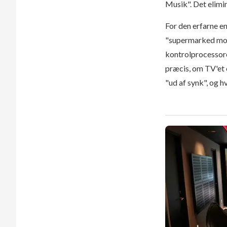
Musik". Det elimin
For den erfarne en
"supermarked mode
kontrolprocesso
præcis, om TV'et e
"ud af synk", og 