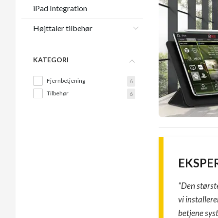
iPad Integration
Højttaler tilbehør
KATEGORI
Fjernbetjening
6
Tilbehør
6
EKSPE
"Den størst
vi installer
betjene syst