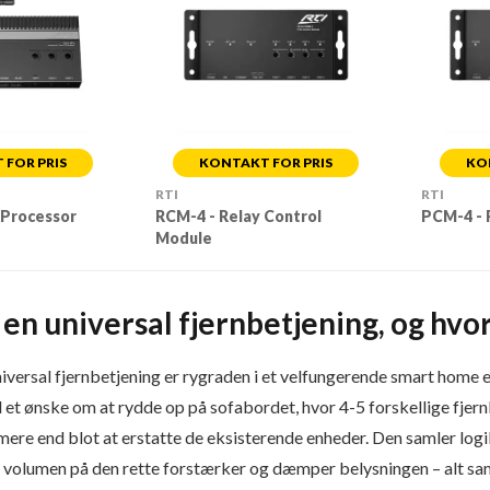
FOR PRIS
KONTAKT FOR PRIS
KO
RTI
RTI
 Processor
RCM-4 - Relay Control
PCM-4 - 
Module
en universal fjernbetjening, og hvor
niversal fjernbetjening er rygraden i et velfungerende smart home
d et ønske om at rydde op på sofabordet, hvor 4-5 forskellige f
mere end blot at erstatte de eksisterende enheder. Den samler logi
r volumen på den rette forstærker og dæmper belysningen – alt sam