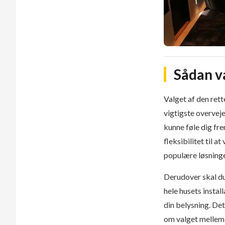
Sådan v
Valget af den rett
vigtigste overvej
kunne føle dig fr
fleksibilitet til 
populære løsning
Derudover skal du 
hele husets insta
din belysning. Det
om valget mellem d