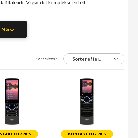
sk tiltalende. Vi gør det komplekse enkelt.
NING
12 resultater
Sorter efter...
NTAKT FOR PRIS
KONTAKT FOR PRIS