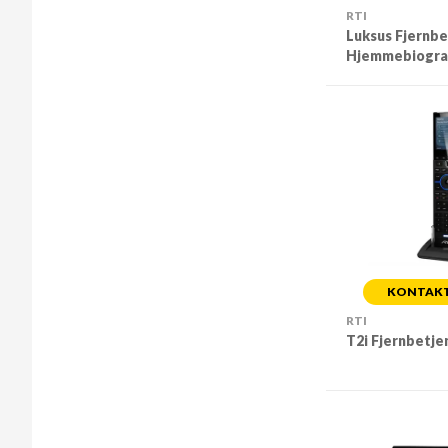
RTI
Luksus Fjernbe
Hjemmebiogra
KONTAKT 
RTI
T2i Fjernbetje