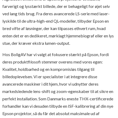
farverigt og lysstærkt billede, der er behageligt for øjet selv
ved lang tids brug. Fra deres avancerede LS-serie med laser-
lyskilde til de ultra-high-end QL-modeller, tilbyder Epson en
bred vifte af løsninger, der kan tilpasses ethvert rum, hvad
enten det er en dedikeret, mørklagt hjemmebiograf eller en lys
stue, der kræver ekstra lumen-output.
Hos BoligAV har vi valgt at fokusere stærkt på Epson, fordi
deres produktfilosofi stemmer overens med vores egen:
Kvalitet, holdbarhed og en kompromisløs tilgang til
billedoplevelsen. Vi er specialister i at integrere disse
avancerede maskiner i dit hjem, hvor vi udnytter deres
markedsledende lens-shift og zoom-egenskaber til at sikre en
perfekt installation. Som Danmarks eneste THX-certificerede
forhandler kan vi desuden tilbyde en ISF-kalibrering af din nye
Epson projektor, så du får det absolut maksimale ud af