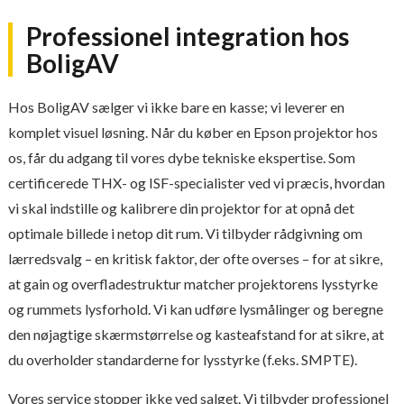
Professionel integration hos
BoligAV
Hos BoligAV sælger vi ikke bare en kasse; vi leverer en
komplet visuel løsning. Når du køber en Epson projektor hos
os, får du adgang til vores dybe tekniske ekspertise. Som
certificerede THX- og ISF-specialister ved vi præcis, hvordan
vi skal indstille og kalibrere din projektor for at opnå det
optimale billede i netop dit rum. Vi tilbyder rådgivning om
lærredsvalg – en kritisk faktor, der ofte overses – for at sikre,
at gain og overfladestruktur matcher projektorens lysstyrke
og rummets lysforhold. Vi kan udføre lysmålinger og beregne
den nøjagtige skærmstørrelse og kasteafstand for at sikre, at
du overholder standarderne for lysstyrke (f.eks. SMPTE).
Vores service stopper ikke ved salget. Vi tilbyder professionel