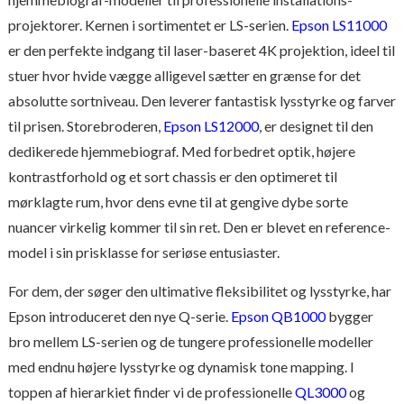
projektorer. Kernen i sortimentet er LS-serien.
Epson LS11000
er den perfekte indgang til laser-baseret 4K projektion, ideel til
stuer hvor hvide vægge alligevel sætter en grænse for det
absolutte sortniveau. Den leverer fantastisk lysstyrke og farver
til prisen. Storebroderen,
Epson LS12000
, er designet til den
dedikerede hjemmebiograf. Med forbedret optik, højere
kontrastforhold og et sort chassis er den optimeret til
mørklagte rum, hvor dens evne til at gengive dybe sorte
nuancer virkelig kommer til sin ret. Den er blevet en reference-
model i sin prisklasse for seriøse entusiaster.
For dem, der søger den ultimative fleksibilitet og lysstyrke, har
Epson introduceret den nye Q-serie.
Epson QB1000
bygger
bro mellem LS-serien og de tungere professionelle modeller
med endnu højere lysstyrke og dynamisk tone mapping. I
toppen af hierarkiet finder vi de professionelle
QL3000
og