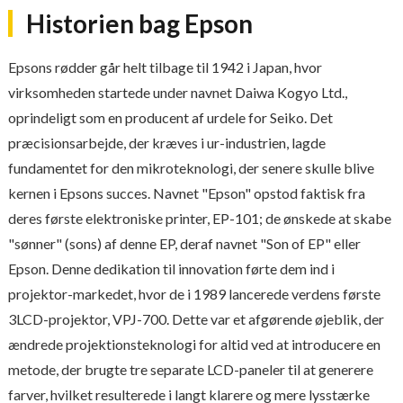
Historien bag Epson
Epsons rødder går helt tilbage til 1942 i Japan, hvor
virksomheden startede under navnet Daiwa Kogyo Ltd.,
oprindeligt som en producent af urdele for Seiko. Det
præcisionsarbejde, der kræves i ur-industrien, lagde
fundamentet for den mikroteknologi, der senere skulle blive
kernen i Epsons succes. Navnet "Epson" opstod faktisk fra
deres første elektroniske printer, EP-101; de ønskede at skabe
"sønner" (sons) af denne EP, deraf navnet "Son of EP" eller
Epson. Denne dedikation til innovation førte dem ind i
projektor-markedet, hvor de i 1989 lancerede verdens første
3LCD-projektor, VPJ-700. Dette var et afgørende øjeblik, der
ændrede projektionsteknologi for altid ved at introducere en
metode, der brugte tre separate LCD-paneler til at generere
farver, hvilket resulterede i langt klarere og mere lysstærke