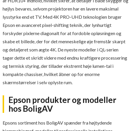
af HDR10+ indhold, hvilket sikrer, at detaljer i både skygger og
højlys bevares, selvom projektoren har en lavere maksimal
lysstyrke end et TV. Med 4K PRO-UHD teknologien bruger
Epson en avanceret pixel-shifting teknik, der lynhurtigt
forskyder pixlerne diagonalt for at fordoble opløsningen og
skabe et billede, der for det menneskelige øje fremstår skarpt
og detaljeret som ægte 4K. De nyeste modeller i QL-serien
tager dette et skridt videre med endnu kraftigere processering
og termisk styring, der tillader ekstremt høje lumen-tal i
kompakte chassiser, hvilket åbner op for enorme
skærmstørrelser i selv oplyste rum.
Epson produkter og modeller
hos BoligAV
Epsons sortiment hos BoligAV spænder fra højtydende
hjemmebiograf-modeller til professionelle installations-