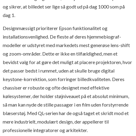
og sikrer, at billedet ser lige så godt ud på dag 1000 som på
dag 1.
Designmæssigt prioriterer Epson funktionalitet og
installationsvenlighed. De fleste af deres hjemmebiograf-
modeller er udstyret med markedets mest generøse lens-shift
og zoom-områder. Dette er ikke en tilfældighed, men et
bevidst valg for at gøre det muligt at placere projektoren, hvor
det passer bedst i rummet, uden at skulle bruge digital
keystone-korrektion, som forringer billedkvaliteten. Deres
chassiser er robuste og ofte designet med effektive
kølesystemer, der holder støjniveauet på et absolut minimum,
så man kan nyde de stille passager i en film uden forstyrrende
blæserstøj. Med QL-serien har de også taget et skridt mod et
mere industrielt, modulært design, der appellerer til
professionelle integratorer og arkitekter.