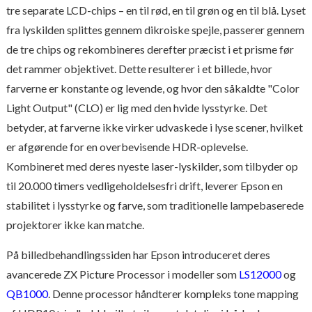
tre separate LCD-chips – en til rød, en til grøn og en til blå. Lyset
fra lyskilden splittes gennem dikroiske spejle, passerer gennem
de tre chips og rekombineres derefter præcist i et prisme før
det rammer objektivet. Dette resulterer i et billede, hvor
farverne er konstante og levende, og hvor den såkaldte "Color
Light Output" (CLO) er lig med den hvide lysstyrke. Det
betyder, at farverne ikke virker udvaskede i lyse scener, hvilket
er afgørende for en overbevisende HDR-oplevelse.
Kombineret med deres nyeste laser-lyskilder, som tilbyder op
til 20.000 timers vedligeholdelsesfri drift, leverer Epson en
stabilitet i lysstyrke og farve, som traditionelle lampebaserede
projektorer ikke kan matche.
På billedbehandlingssiden har Epson introduceret deres
avancerede ZX Picture Processor i modeller som
LS12000
og
QB1000
. Denne processor håndterer kompleks tone mapping