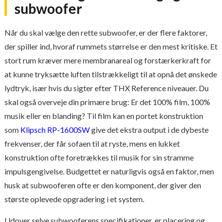
subwoofer
Når du skal vælge den rette subwoofer, er der flere faktorer,
der spiller ind, hvoraf rummets størrelse er den mest kritiske. Et
stort rum kræver mere membranareal og forstærkerkraft for
at kunne tryksætte luften tilstrækkeligt til at opnå det ønskede
lydtryk, især hvis du sigter efter THX Reference niveauer. Du
skal også overveje din primære brug: Er det 100% film, 100%
musik eller en blanding? Til film kan en portet konstruktion
som
Klipsch RP-1600SW
give det ekstra output i de dybeste
frekvenser, der får sofaen til at ryste, mens en lukket
konstruktion ofte foretrækkes til musik for sin stramme
impulsgengivelse. Budgettet er naturligvis også en faktor, men
husk at subwooferen ofte er den komponent, der giver den
største oplevede opgradering i et system.
Udover selve subwooferens specifikationer, er placering og