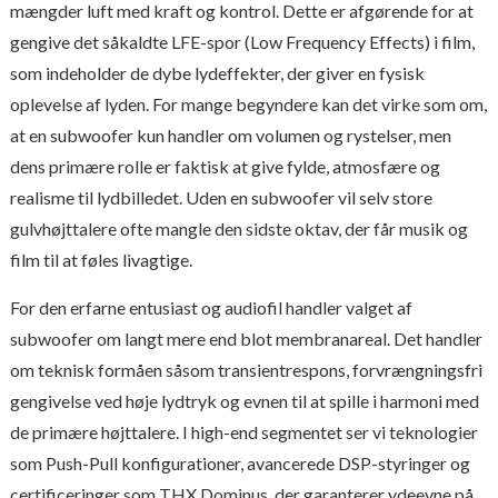
mængder luft med kraft og kontrol. Dette er afgørende for at
gengive det såkaldte LFE-spor (Low Frequency Effects) i film,
som indeholder de dybe lydeffekter, der giver en fysisk
oplevelse af lyden. For mange begyndere kan det virke som om,
at en subwoofer kun handler om volumen og rystelser, men
dens primære rolle er faktisk at give fylde, atmosfære og
realisme til lydbilledet. Uden en subwoofer vil selv store
gulvhøjttalere ofte mangle den sidste oktav, der får musik og
film til at føles livagtige.
For den erfarne entusiast og audiofil handler valget af
subwoofer om langt mere end blot membranareal. Det handler
om teknisk formåen såsom transientrespons, forvrængningsfri
gengivelse ved høje lydtryk og evnen til at spille i harmoni med
de primære højttalere. I high-end segmentet ser vi teknologier
som Push-Pull konfigurationer, avancerede DSP-styringer og
certificeringer som THX Dominus, der garanterer ydeevne på