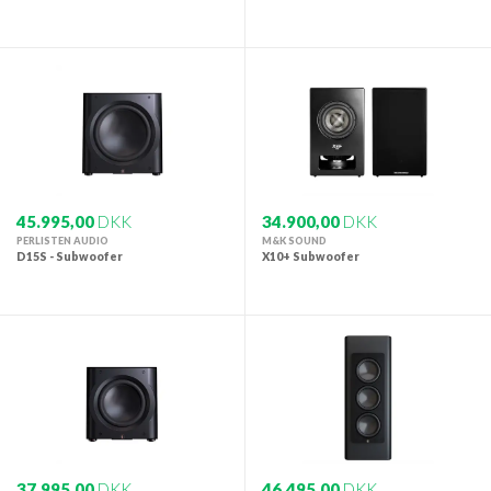
45.995,00
DKK
34.900,00
DKK
PERLISTEN AUDIO
M&K SOUND
D15S - Subwoofer
X10+ Subwoofer
37.995,00
DKK
46.495,00
DKK