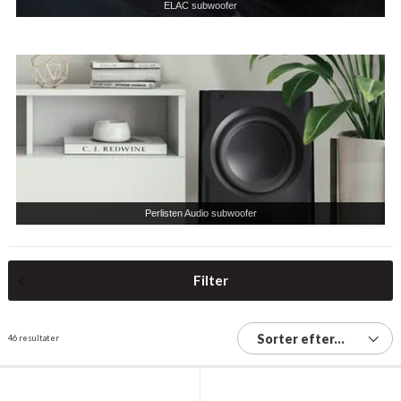
ELAC subwoofer
Perlisten Audio subwoofer
Filter
Sorter efter...
46 resultater