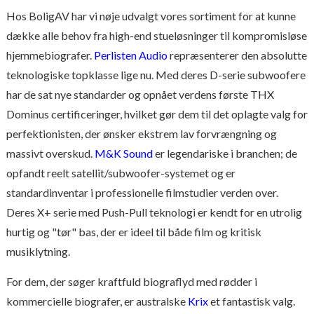
Hos BoligAV har vi nøje udvalgt vores sortiment for at kunne
dække alle behov fra high-end stueløsninger til kompromisløse
hjemmebiografer.
Perlisten Audio
repræsenterer den absolutte
teknologiske topklasse lige nu. Med deres D-serie subwoofere
har de sat nye standarder og opnået verdens første THX
Dominus certificeringer, hvilket gør dem til det oplagte valg for
perfektionisten, der ønsker ekstrem lav forvrængning og
massivt overskud.
M&K Sound
er legendariske i branchen; de
opfandt reelt satellit/subwoofer-systemet og er
standardinventar i professionelle filmstudier verden over.
Deres X+ serie med Push-Pull teknologi er kendt for en utrolig
hurtig og "tør" bas, der er ideel til både film og kritisk
musiklytning.
For dem, der søger kraftfuld biograflyd med rødder i
kommercielle biografer, er australske
Krix
et fantastisk valg.