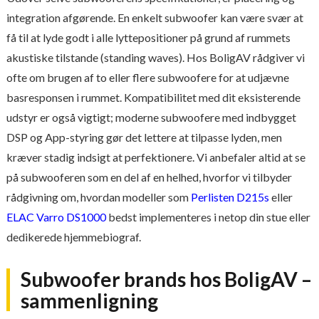
integration afgørende. En enkelt subwoofer kan være svær at
få til at lyde godt i alle lyttepositioner på grund af rummets
akustiske tilstande (standing waves). Hos BoligAV rådgiver vi
ofte om brugen af to eller flere subwoofere for at udjævne
basresponsen i rummet. Kompatibilitet med dit eksisterende
udstyr er også vigtigt; moderne subwoofere med indbygget
DSP og App-styring gør det lettere at tilpasse lyden, men
kræver stadig indsigt at perfektionere. Vi anbefaler altid at se
på subwooferen som en del af en helhed, hvorfor vi tilbyder
rådgivning om, hvordan modeller som
Perlisten D215s
eller
ELAC Varro DS1000
bedst implementeres i netop din stue eller
dedikerede hjemmebiograf.
Subwoofer brands hos BoligAV –
sammenligning