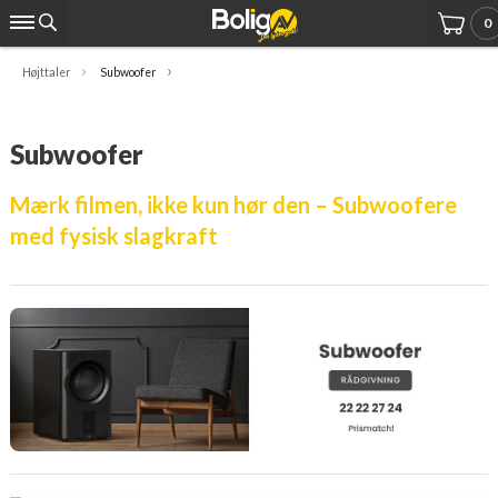
0
Højttaler
Subwoofer
Subwoofer
Mærk filmen, ikke kun hør den – Subwoofere
med fysisk slagkraft