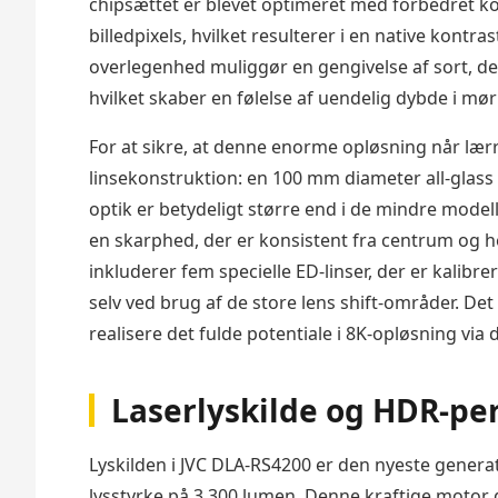
chipsættet er blevet optimeret med forbedret kon
billedpixels, hvilket resulterer i en native kon
overlegenhed muliggør en gengivelse af sort, de
hvilket skaber en følelse af uendelig dybde i mør
For at sikre, at denne enorme opløsning når lærr
linsekonstruktion: en 100 mm diameter all-glass
optik er betydeligt større end i de mindre mode
en skarphed, der er konsistent fra centrum og he
inkluderer fem specielle ED-linser, der er kalibre
selv ved brug af de store lens shift-områder. De
realisere det fulde potentiale i 8K-opløsning via
Laserlyskilde og HDR-pe
Lyskilden i JVC DLA-RS4200 er den nyeste genera
lysstyrke på 3.300 lumen. Denne kraftige motor 