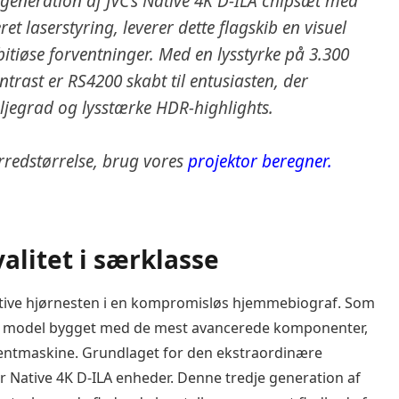
generation af JVC’s Native 4K D-ILA chipsæt med
 laserstyring, leverer dette flagskib en visuel
itiøse forventninger. Med en lysstyrke på 3.300
trast er RS4200 skabt til entusiasten, der
aljegrad og lysstærke HDR-highlights.
rredstørrelse, brug vores
projektor beregner.
alitet i særklasse
mative hjørnesten i en kompromisløs hjemmebiograf. Som
ne model bygget med de mest avancerede komponenter,
entmaskine. Grundlaget for den ekstraordinære
er Native 4K D-ILA enheder. Denne tredje generation af