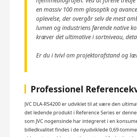
hjemmebiografen. Ved at forene tredje 
en massiv 100 mm glasoptik og avanceret
oplevelse, der overgår selv de mest amb
lumen og industriens førende native kon
kræver det ultimative i sortniveau, det
Er du i tvivl om projektorafstand og læ
Professionel Referencekv
JVC DLA-RS4200 er udviklet til at være den ulti
det ledende produkt i Reference Series er den
som JVC nogensinde har integreret i en konsum
billedkvalitet findes i de nyudviklede 0,69-tomm