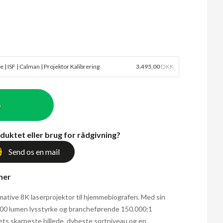
 | ISF | Calman | Projektor Kalibrering
3.495,00
DKK
b
duktet eller brug for rådgivning?
Send os en mail
 her
ative 8K laserprojektor til hjemmebiografen. Med sin
00 lumen lysstyrke og brancheførende 150.000:1
ts skarpeste billede, dybeste sortniveau og en