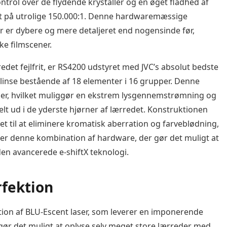
trol over de flydende krystaller og en øget fladhed af
trast på utrolige 150.000:1. Denne hardwaremæssige
r er dybere og mere detaljeret end nogensinde før,
ke filmscener.
edet fejlfrit, er RS4200 udstyret med JVC’s absolut bedste
 linse bestående af 18 elementer i 16 grupper. Denne
ller, hvilket muliggør en ekstrem lysgennemstrømning og
lt ud i de yderste hjørner af lærredet. Konstruktionen
ret til at eliminere kromatisk aberration og farveblødning,
t er denne kombination af hardware, der gør det muligt at
 den avancerede e-shiftX teknologi.
rfektion
tion af BLU-Escent laser, som leverer en imponerende
gør det muligt at oplyse selv meget store lærreder med