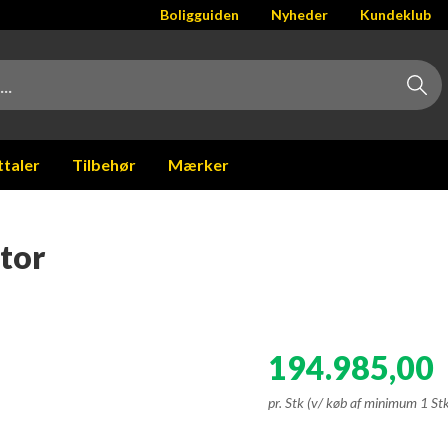
Boligguiden
Nyheder
Kundeklub
ttaler
Tilbehør
Mærker
tor
194.985,00
pr. Stk (v/ køb af minimum 1 St