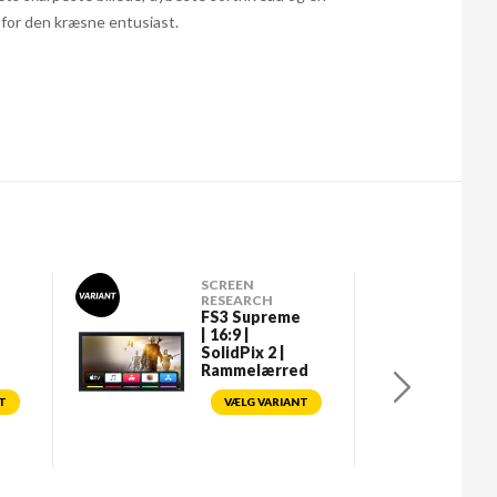
for den kræsne entusiast.
SCREEN
RESEARCH
FS3 Supreme
| 16:9 |
SolidPix 2 |
Rammelærred
T
VÆLG VARIANT