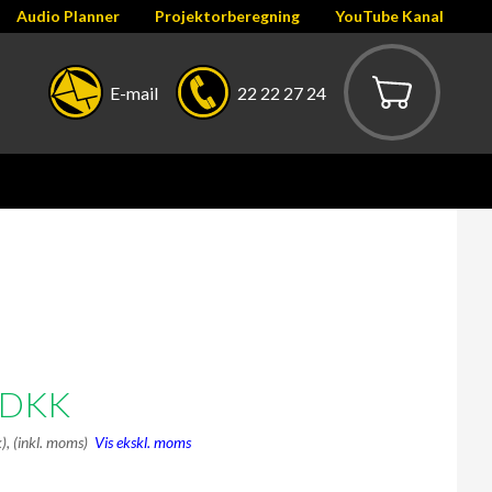
Audio Planner
Projektorberegning
YouTube Kanal
E-mail
22 22 27 24
DKK
k),
(inkl. moms)
Vis ekskl. moms