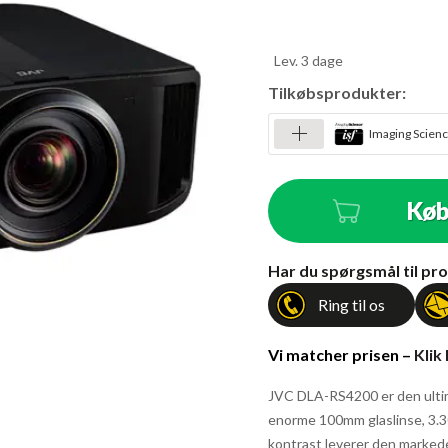
Lev. 3 dage
Tilkøbsprodukter:
Imaging Science
Kø
Antal
Har du spørgsmål til pro
Ring til os
Vi matcher prisen –
Klik
JVC DLA-RS4200 er den ultim
enorme 100mm glaslinse, 3.3
kontrast leverer den markede