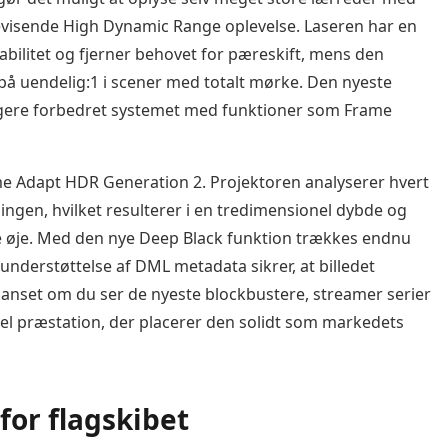
bevisende High Dynamic Range oplevelse. Laseren har en
stabilitet og fjerner behovet for pæreskift, mens den
 på uendelig:1 i scener med totalt mørke. Den nyeste
igere forbedret systemet med funktioner som Frame
me Adapt HDR Generation 2. Projektoren analyserer hvert
pingen, hvilket resulterer i en tredimensionel dybde og
ge øje. Med den nye Deep Black funktion trækkes endnu
understøttelse af DML metadata sikrer, at billedet
 Uanset om du ser de nyeste blockbustere, streamer serier
isuel præstation, der placerer den solidt som markedets
for flagskibet