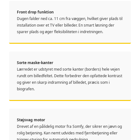
Front drop funktion
Dugen falder ned ca. 11 cm fra væggen, hvilket giver plads til
installation over et TV eller billeder. En smart løsning der
sparer plads og øger fleksibiliteten i indretningen.
Sorte maske-kanter
Lærredet er udstyret med sorte kanter (borders) hele vejen
rundt om billedfeltet. Dette forbedrer den opfattede kontrast
og giver en skarp indramning af billedet, præcis som i
biografen.
Støjsvag motor
Drevet af en pålidelig motor fra Somfy, der sikrer en jævn og
rolig betjening. Kan nemt udvides med fjernbetjening eller
trigger-styring for automatisk nedrulning.