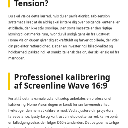
Tension?
Du skal vælge dette lærred, hvis du er perfektionist. Tab-Tension
systemet sikrer, at du aldrig skal irritere dig over bølgende kanter eller
et billede, der ikke står snorlige. Den sorte kassette er den rigtige
løsning til det mørke rum, hvor du vil undgå genskin fra udstyret.
Home Vision dugen giver dig et kraftfuldt og farverigt billede, der yder
din projektor retfærdighed. Det er en investering i billedkvalitet og
holdbarhed, pakket ind i et smukt italiensk design, der skiller sig ud fra
mængden.
Professionel kalibrering
af Screenline Wave 16:9
For at få det maksimale ud af dit setup anbefales en professionel
kalibrering. Home Vision dugen er kendt for sin farveneutralitet,
hvilket gør den nem at kalibrere mod. Ved at justere din projektors
farvebalance, lysstyrke og kontrast til netop dette lærred, kan vi opnå
en billedgengivelse, der følger D65-standarden. Det betyder naturlige