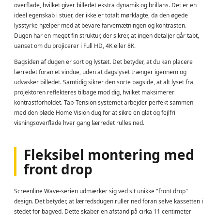
overflade, hvilket giver billedet ekstra dynamik og brillans. Det er en
ideel egenskab i stuer, der ikke er totalt mørklagte, da den øgede
lysstyrke hjælper med at bevare farvemætningen og kontrasten.
Dugen har en meget fin struktur, der sikrer, at ingen detaljer går tabt,
uanset om du projicerer i Full HD, 4K eller 8K.
Bagsiden af dugen er sort og lystæt. Det betyder, at du kan placere
lærredet foran et vindue, uden at dagslyset trænger igennem og
udvasker billedet. Samtidig sikrer den sorte bagside, at alt lyset fra
projektoren reflekteres tilbage mod dig, hvilket maksimerer
kontrastforholdet. Tab-Tension systemet arbejder perfekt sammen
med den bløde Home Vision dug for at sikre en glat og fejlfri
visningsoverflade hver gang lærredet rulles ned.
Fleksibel montering med
front drop
Screenline Wave-serien udmærker sig ved sit unikke "front drop"
design. Det betyder, at lærredsdugen ruller ned foran selve kassetten i
stedet for bagved. Dette skaber en afstand på cirka 11 centimeter