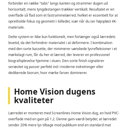
forbinder en række "tabs" langs kanten og strammer dugen ud
horisontalt, mens tyngdestangen trækker vertikalt. Resultatet er en
overflade så flad som et fastrammelærred, hvilket er essentielt for at
opretholde fokus og geometri i billedet, især når du ser højopløst 4K-
materiale.
Dette system er ikke kun funktionelt, men forlænger også lærredets
levetid, da det forhindrer materialet i at deformere. I kombination
med den sorte kassette, der minimerer uønskede lysrefleksioner i et
mørkelagt rum, får du her et lærred, der leverer en professionel
biografoplevelse hjemme i stuen. Den sorte finish signalerer
seriøsitet og passer perfekt ind i moderne indretninger eller
dedikerede biorum, hvor mørke farver dominerer.
Home Vision dugens
kvaliteter
Lærredet er monteret med Screenlines Home Vision dug, en hvid PVC-
overflade med en gain på 1.2. Denne gain-værdi betyder, at lærredet
sender 20% mere lys tilbage mod publikum end en standard mat