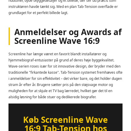
hudtoner, dybe skyggedetaljer og et billede, der ser ud præcis som
instruktøren havde tænkt sig. Med en plan Tab-Tension overflade er
grundlaget for et perfekt billede lagt.
Anmeldelser og Awards af
Screenline Wave 16:9
Screenline har længe været en favorit blandt installatører og
hjemmebiograf-entusiaster på grund af deres høje byggekvalitet.
Wave-serien roses især for sit innovative design, der bryder med den
traditionelle "firkantede kasse". Tab-Tension systemet fremhæves ofte
i anmeldelser for sin effektivitet – det virker bare, og det holder dugen
stram år efter år. Brugere sætter pris på den støjsvage motor og
muligheden for at skjule et TV bag lærredet, hvilket gør det til en
alsidig løsning for både stuer og dedikerede biografer.
Køb Screenline Wave
16:9 Tab-Tension hos