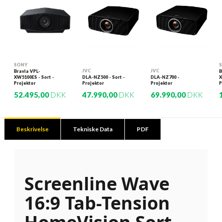
SONY
JVC
JVC
Bravia VPL-
B
XW5100ES - Sort -
DLA-NZ500 - Sort -
DLA-NZ700 -
X
Projektor
Projektor
Projektor
P
52.495,00
DKK
47.990,00
DKK
69.990,00
DKK
Beskrivelse
Tekniske Data
PDF
Screenline Wave
16:9 Tab-Tension