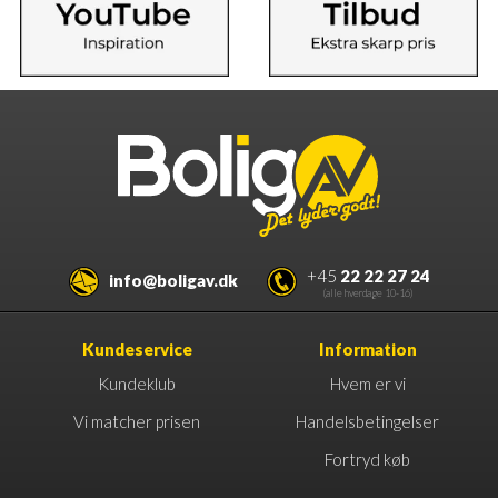
+45
22 22 27 24
info@boligav.dk
(alle hverdage 10-16)
Kundeservice
Information
Kundeklub
Hvem er vi
Vi matcher prisen
Handelsbetingelser
Fortryd køb