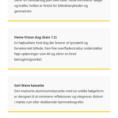
sikrer en fuldstændig plan overflade. Dette eliminerer bølger
og krøller, hvilket er kritisk for billedskarpheden og
geometrien.
Home Vision dug (Gain 1.2)
En højkvalitets hvid dug der leverer et lysstærkt og
farvekorrekt billede. Den fine overfladestruktur understøtter
høje opløsninger som 4K og sikrer en bred
betragtningsvinkel.
Sort Wave kassette
Den matsorte aluminiumskassette med sin unikke bølgeform
er designet til at minimere refleksioner og integreres diskret
i mørke rum eller dedikerede hjemmebiografer.