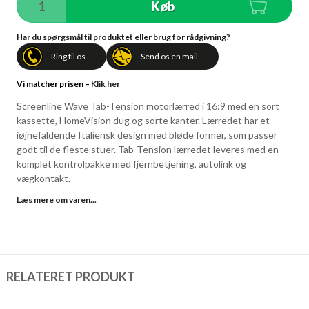
Køb
Har du spørgsmål til produktet eller brug for rådgivning?
Ring til os
Send os en mail
Vi matcher prisen –
Klik her
Screenline Wave Tab-Tension motorlærred i 16:9 med en sort
kassette, HomeVision dug og sorte kanter. Lærredet har et
iøjnefaldende Italiensk design med bløde former, som passer
godt til de fleste stuer. Tab-Tension lærredet leveres med en
komplet kontrolpakke med fjernbetjening, autolink og
vægkontakt.
Læs mere om varen...
RELATERET PRODUKT