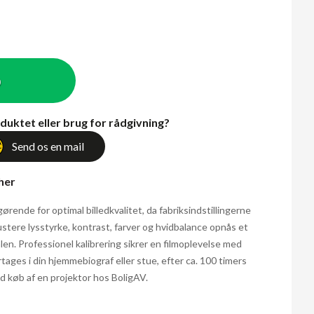
b
duktet eller brug for rådgivning?
Send os en mail
 her
gørende for optimal billedkvalitet, da fabriksindstillingerne
ustere lysstyrke, kontrast, farver og hvidbalance opnås et
alen. Professionel kalibrering sikrer en filmoplevelse med
ortages i din hjemmebiograf eller stue, efter ca. 100 timers
d køb af en projektor hos BoligAV.