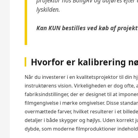
projektor hos BoligAV og udføres efter ci
lyskilden.
Kan KUN bestilles ved køb af projekt
Hvorfor er kalibrering n
Når du investerer i en kvalitetsprojektor til di
instruktørens vision. Virkeligheden er dog ofte,
fabriksindstillinger, der er designet til at impon
filmgengivelse i mørke omgivelser. Disse standar
overmættede farver, hvilket resulterer i et bille
detaljer i både skygger og højlys. Uden korrekt j
dybde, som moderne filmproduktioner indehold