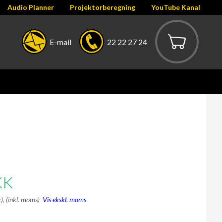
Audio Planner
Projektorberegning
YouTube Kanal
E-mail
22 22 27 24
KK
k),
(inkl. moms)
Vis ekskl. moms