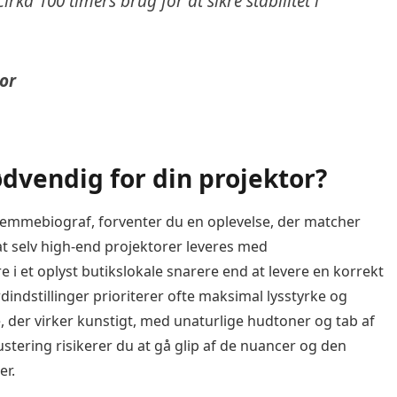
rka 100 timers brug for at sikre stabilitet i
or
ødvendig for din projektor?
n hjemmebiograf, forventer du en oplevelse, der matcher
 at selv high-end projektorer leveres med
ere i et oplyst butikslokale snarere end at levere en korrekt
dindstillinger prioriterer ofte maksimal lysstyrke og
de, der virker kunstigt, med unaturlige hudtoner og tab af
ustering risikerer du at gå glip af de nuancer og den
er.