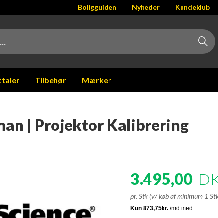
Boligguiden
Nyheder
Kundeklub
ttaler
Tilbehør
Mærker
man | Projektor Kalibrering
3.495,00
D
pr. Stk (v/ køb af minimum 1 St