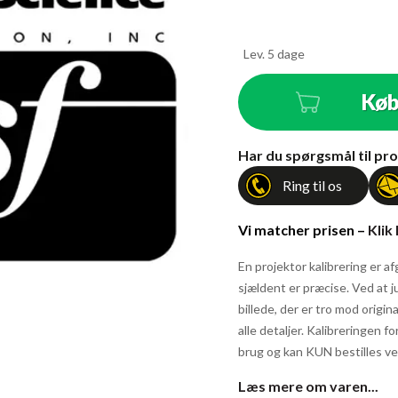
Lev. 5 dage
Kø
Antal
Har du spørgsmål til pro
Ring til os
Vi matcher prisen –
Klik
En projektor kalibrering er af
sjældent er præcise. Ved at j
billede, der er tro mod origin
alle detaljer. Kalibreringen f
brug og kan KUN bestilles ve
Læs mere om varen...