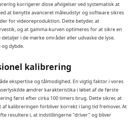
rering korrigerer disse afvigelser ved systematisk at
d at benytte avanceret måleudstyr og software sikres
rder for videoreproduktion. Dette betyder, at
arvestik, og at gamma-kurven optimeres for at sikre en
e detaljer i de mørke områder eller udvaske de lyse.
e og dybde.
ionel kalibrering
åde ekspertise og tålmodighed. En vigtig faktor i vores
serlyskilde ændrer karakteristika i løbet af de første
ring først efter cirka 100 timers brug. Dette sikrer, at
t af kalibreringen forbliver korrekt i lang tid fremover. At
te resultere i, at indstillingerne "driver" og bliver