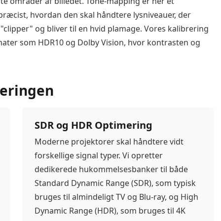
este områder af billedet. Tone-mapping er her et
præcist, hvordan den skal håndtere lysniveauer, der
"clipper" og bliver til en hvid plamage. Vores kalibrering
ormater som HDR10 og Dolby Vision, hvor kontrasten og
reringen
SDR og HDR Optimering
Moderne projektorer skal håndtere vidt
forskellige signal typer. Vi opretter
dedikerede hukommelsesbanker til både
Standard Dynamic Range (SDR), som typisk
bruges til almindeligt TV og Blu-ray, og High
Dynamic Range (HDR), som bruges til 4K