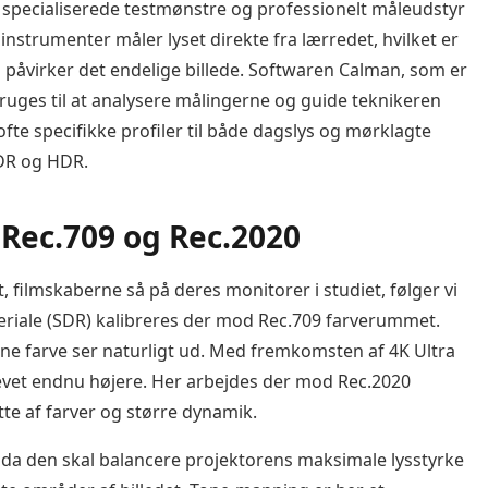
 specialiserede testmønstre og professionelt måleudstyr
strumenter måler lyset direkte fra lærredet, hvilket er
 påvirker det endelige billede. Softwaren Calman, som er
ruges til at analysere målingerne og guide teknikeren
fte specifikke profiler til både dagslys og mørklagte
SDR og HDR.
 Rec.709 og Rec.2020
t, filmskaberne så på deres monitorer i studiet, følger vi
eriale (SDR) kalibreres der mod Rec.709 farverummet.
ønne farve ser naturligt ud. Med fremkomsten af 4K Ultra
vet endnu højere. Her arbejdes der mod Rec.2020
te af farver og større dynamik.
 da den skal balancere projektorens maksimale lysstyrke