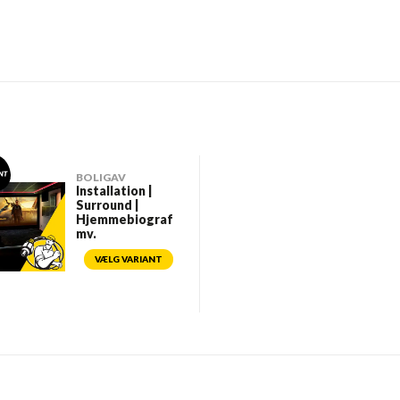
BOLIGAV
Installation |
Surround |
Hjemmebiograf
mv.
VÆLG VARIANT