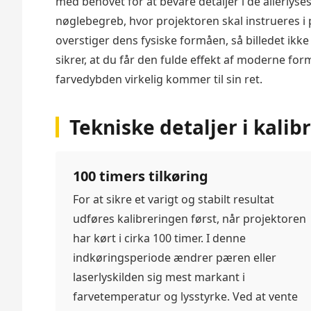
med behovet for at bevare detaljer i de allerlys
nøglebegreb, hvor projektoren skal instrueres i 
overstiger dens fysiske formåen, så billedet ikke 
sikrer, at du får den fulde effekt af moderne f
farvedybden virkelig kommer til sin ret.
Tekniske detaljer i kalib
100 timers tilkøring
For at sikre et varigt og stabilt resultat
udføres kalibreringen først, når projektoren
har kørt i cirka 100 timer. I denne
indkøringsperiode ændrer pæren eller
laserlyskilden sig mest markant i
farvetemperatur og lysstyrke. Ved at vente