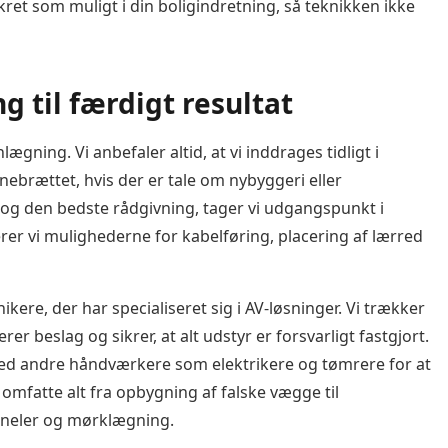
skret som muligt i din boligindretning, så teknikken ikke
g til færdigt resultat
ægning. Vi anbefaler altid, at vi inddrages tidligt i
brættet, hvis der er tale om nybyggeri eller
t og den bedste rådgivning, tager vi udgangspunkt i
erer vi mulighederne for kabelføring, placering af lærred
ikere, der har specialiseret sig i AV-løsninger. Vi trækker
er beslag og sikrer, at alt udstyr er forsvarligt fastgjort.
ed andre håndværkere som elektrikere og tømrere for at
omfatte alt fra opbygning af falske vægge til
paneler og mørklægning.