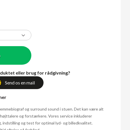
b
duktet eller brug for rådgivning?
Send os en mail
 her
 hjemmebiograf og surround sound i stuen. Det kan være alt
l højttalere og forstærkere. Vores service inkluderer
 indstilling og test for optimal lyd- og billedkvalitet.
ltid aftales på forhånd.