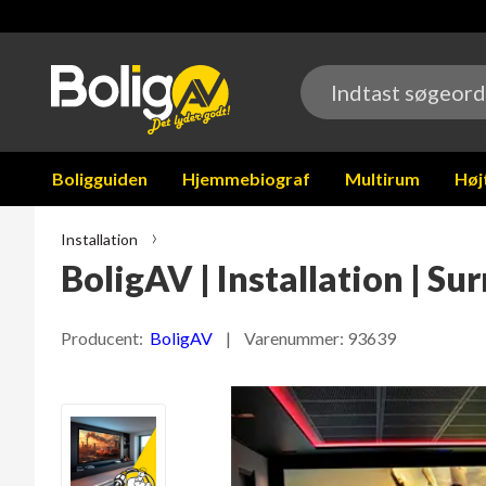
Boligguiden
Hjemmebiograf
Multirum
Høj
Installation
BoligAV | Installation | S
Producent:
BoligAV
| Varenummer:
93639