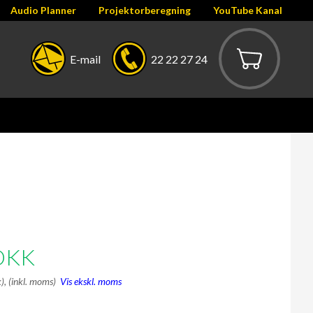
Audio Planner
Projektorberegning
YouTube Kanal
E-mail
22 22 27 24
DKK
k),
(inkl. moms)
Vis ekskl. moms