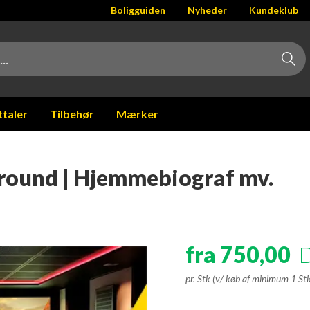
Boligguiden
Nyheder
Kundeklub
ttaler
Tilbehør
Mærker
urround | Hjemmebiograf mv.
fra 750,00
pr. Stk (v/ køb af minimum 1 St