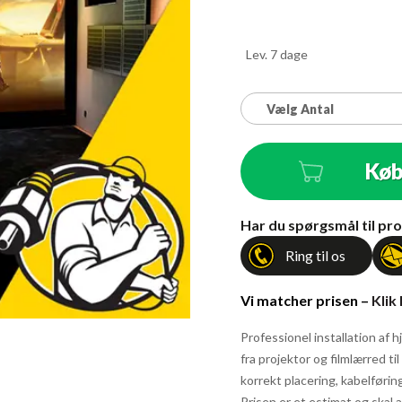
Lev. 7 dage
Vælg Antal
Kø
Antal
Har du spørgsmål til pro
Ring til os
Vi matcher prisen –
Klik
Professionel installation af
fra projektor og filmlærred ti
korrekt placering, kabelføring,
Prisen er et estimat og skal a