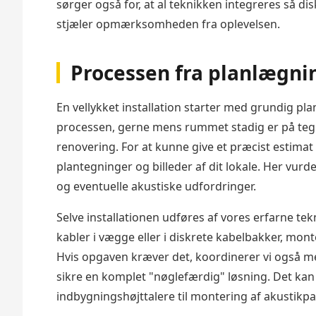
sørger også for, at al teknikken integreres så di
stjæler opmærksomheden fra oplevelsen.
Processen fra planlægnin
En vellykket installation starter med grundig planl
processen, gerne mens rummet stadig er på tegne
renovering. For at kunne give et præcist estima
plantegninger og billeder af dit lokale. Her vurd
og eventuelle akustiske udfordringer.
Selve installationen udføres af vores erfarne tekn
kabler i vægge eller i diskrete kabelbakker, monter
Hvis opgaven kræver det, koordinerer vi også m
sikre en komplet "nøglefærdig" løsning. Det kan 
indbygningshøjttalere til montering af akustik