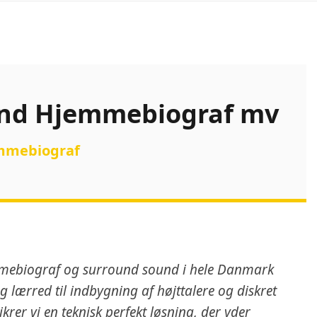
ound Hjemmebiograf mv
ømmebiograf
jemmebiograf og surround sound i hele Danmark
 lærred til indbygning af højttalere og diskret
krer vi en teknisk perfekt løsning, der yder