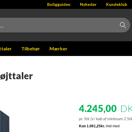
Boligguiden
Nyheder
Kundeklub
ttaler
Tilbehør
Mærker
øjttaler
4.245,00
D
pr. Stk (v/ køb af minimum 2 St