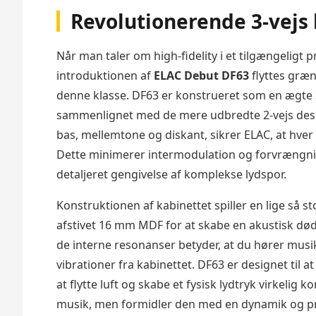
Revolutionerende 3-vejs 
Når man taler om high-fidelity i et tilgængeligt
introduktionen af
ELAC Debut DF63
flyttes græn
denne klasse. DF63 er konstrueret som en ægte 3-
sammenlignet med de mere udbredte 2-vejs desig
bas, mellemtone og diskant, sikrer ELAC, at hver
Dette minimerer intermodulation og forvrængnin
detaljeret gengivelse af komplekse lydspor.
Konstruktionen af kabinettet spiller en lige så s
afstivet 16 mm MDF for at skabe en akustisk død 
de interne resonanser betyder, at du hører musi
vibrationer fra kabinettet. DF63 er designet til a
at flytte luft og skabe et fysisk lydtryk virkelig ko
musik, men formidler den med en dynamik og præ