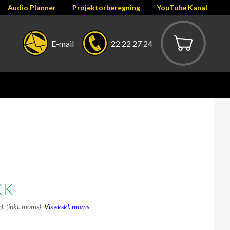
Audio Planner
Projektorberegning
YouTube Kanal
E-mail
22 22 27 24
KK
k),
(inkl. moms)
Vis ekskl. moms