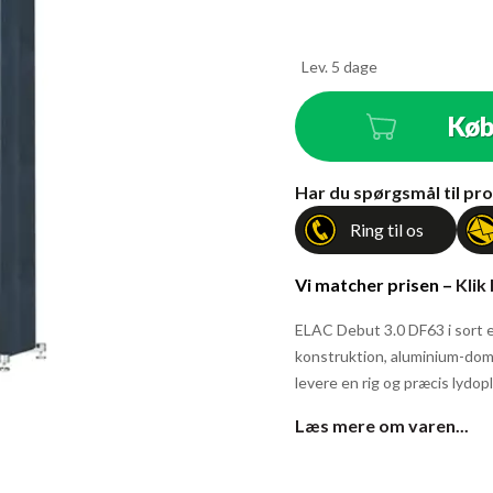
Lev. 5 dage
Kø
Antal
Har du spørgsmål til pro
Ring til os
Vi matcher prisen –
Klik
ELAC Debut 3.0 DF63 i sort e
konstruktion, aluminium-dome
levere en rig og præcis lydo
Læs mere om varen...