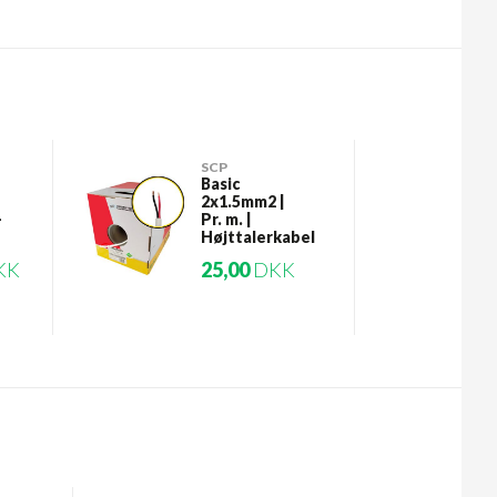
SCP
Basic
2x1.5mm2 |
-
Pr. m. |
Højttalerkabel
KK
25,00
DKK