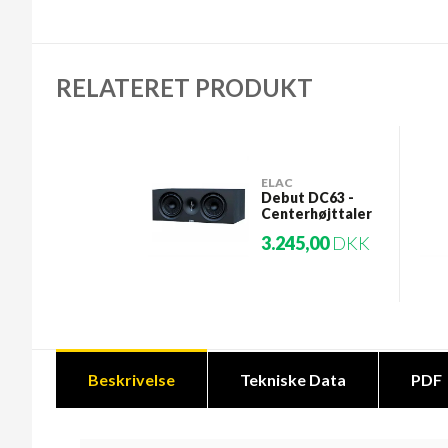
RELATERET PRODUKT
ELAC
Debut DC63 -
Centerhøjttaler
3.245,00
DKK
Beskrivelse
Tekniske Data
PDF