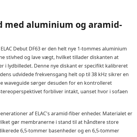
d med aluminium og aramid-
i ELAC Debut DF63 er den helt nye 1-tommes aluminium
 stivhed og lave vægt, hvilket tillader diskanten at
r i lydbilledet. Denne nye diskant er specifikt kalibreret
og dens udvidede frekvensgang helt op til 38 kHz sikrer en
de waveguide sørger desuden for en kontrolleret
tereoperspektivet forbliver intakt, uanset hvor i sofaen
enerationer af ELAC's aramid-fiber enheder. Materialet er
vilket gør membranerne i stand til at håndtere store
dedikerede 6,5-tommer basenheder og en 6,5-tommer