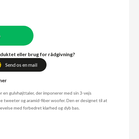
b
duktet eller brug for rådgivning?
Send os en mail
 her
r en gulvhøjttaler, der imponerer med sin 3-vejs
 tweeter og aramid-fiber woofer. Den er designet til at
plevelse med forbedret klarhed og dyb bas.