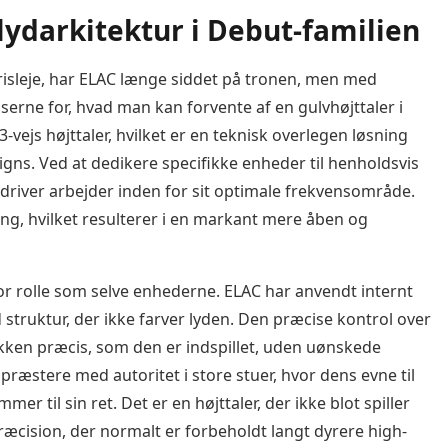
lydarkitektur i Debut-familien
 prisleje, har ELAC længe siddet på tronen, men med
serne for, hvad man kan forvente af en gulvhøjttaler i
vejs højttaler, hvilket er en teknisk overlegen løsning
ns. Ved at dedikere specifikke enheder til henholdsvis
 driver arbejder inden for sit optimale frekvensområde.
g, hvilket resulterer i en markant mere åben og
tor rolle som selve enhederne. ELAC har anvendt internt
struktur, der ikke farver lyden. Den præcise kontrol over
kken præcis, som den er indspillet, uden uønskede
t præstere med autoritet i store stuer, hvor dens evne til
mmer til sin ret. Det er en højttaler, der ikke blot spiller
cision, der normalt er forbeholdt langt dyrere high-