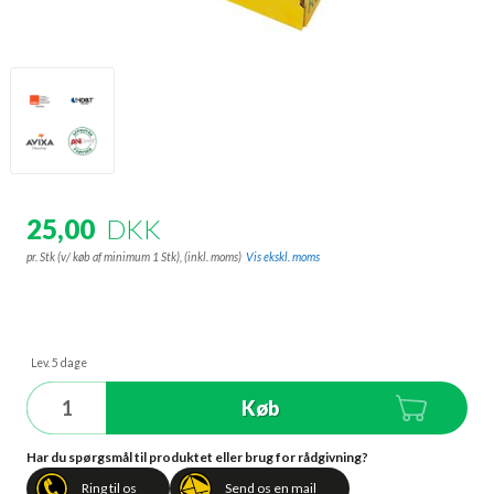
25,00
DKK
pr. Stk (v/ køb af minimum 1 Stk),
(inkl. moms)
Vis ekskl. moms
Lev. 5 dage
Køb
Har du spørgsmål til produktet eller brug for rådgivning?
Ring til os
Send os en mail