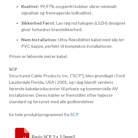
Kvalitet:
99,97% oxygenfri kobber sikrer minimalt
signaltab og fremragende lydkvalitet.
Sikkerhed Først:
Lav røg nul halogen (LSZH) designet
giver forbedret brandsikkerhed.
Nem Installation:
Ultra fleksibilitet kabel med slip let
PVC-kappe, perfekt til komplekse installationer.
Prisen er løbende meter kabel.
SCP
Structured Cable Products Inc. ("SCP"), blev grundlagt i Ford
Lauderdale Florida, USA i 2001, og i dag blandt verdens
førende kabelproducenter til private og kommercielle AV
installationer. Deres kabler er fremstillet efter højeste
standard og forsynet med alle godkendelser.
Se hele produktprogrammet fra
SCP
Basic SCP 2 x 1.5mm2