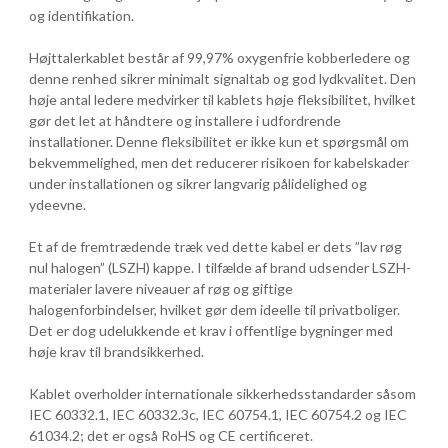
og identifikation.
Højttalerkablet består af 99,97% oxygenfrie kobberledere og
denne renhed sikrer minimalt signaltab og god lydkvalitet. Den
høje antal ledere medvirker til kablets høje fleksibilitet, hvilket
gør det let at håndtere og installere i udfordrende
installationer. Denne fleksibilitet er ikke kun et spørgsmål om
bekvemmelighed, men det reducerer risikoen for kabelskader
under installationen og sikrer langvarig pålidelighed og
ydeevne.
Et af de fremtrædende træk ved dette kabel er dets ”lav røg
nul halogen” (LSZH) kappe. I tilfælde af brand udsender LSZH-
materialer lavere niveauer af røg og giftige
halogenforbindelser, hvilket gør dem ideelle til privatboliger.
Det er dog udelukkende et krav i offentlige bygninger med
høje krav til brandsikkerhed.
Kablet overholder internationale sikkerhedsstandarder såsom
IEC 60332.1, IEC 60332.3c, IEC 60754.1, IEC 60754.2 og IEC
61034.2; det er også RoHS og CE certificeret.