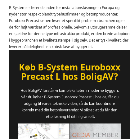
B-System er førende inden for installationsløsninger i Europa og
nyder stor respekt blandt typehusfirmaer og betonproducenter.
Euroboxx Precast-serien løser et specifikt problem i branchen og er
derfor højt værdsat af professionelle. Selvom slutbrugeranmeldelser
er sjældne for denne type infrastrukturprodukt, er den brede adoption
i byggebranchen et kvalitetsstempel i sig selv. Det er tysk kvalitet, der
leverer pålidelighed i en kritisk fase af byggeriet.
Køb B-System Euroboxx
Precast L hos BoligAV?
Hos BoligAV forstår vi kompleksiteten i moderne byggeri.
Når du køber B-System Euroboxx Precast L hos os, får du
adgang til vores tekniske viden, så du kan koordinere
korrekt med din betonleverandør. Vi sikrer, at du får den
rette løsning til dit filigranloft.