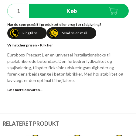
Køb
Har du spørgsmål til produktet eller brug for rådgivning?
Ring til os
Send os en mail
Vi matcher prisen –
Klik her
Euroboxx Precast L er en universel installationsboks til
præfabrikerede betondæk. Den forbedrer lydkvalitet og
støjisolering, tilbyder fleksible udskæringsmuligheder og
forenkler arbejdsgange i betonfabrikker. Med høj stabilitet og
lav vægt er den optimal til højtalere.
Læs mere om varen...
RELATERET PRODUKT