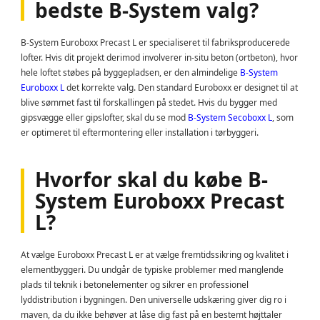
bedste B-System valg?
B-System Euroboxx Precast L er specialiseret til fabriksproducerede
lofter. Hvis dit projekt derimod involverer in-situ beton (ortbeton), hvor
hele loftet støbes på byggepladsen, er den almindelige
B-System
Euroboxx L
det korrekte valg. Den standard Euroboxx er designet til at
blive sømmet fast til forskallingen på stedet. Hvis du bygger med
gipsvægge eller gipslofter, skal du se mod
B-System Secoboxx L
, som
er optimeret til eftermontering eller installation i tørbyggeri.
Hvorfor skal du købe B-
System Euroboxx Precast
L?
At vælge Euroboxx Precast L er at vælge fremtidssikring og kvalitet i
elementbyggeri. Du undgår de typiske problemer med manglende
plads til teknik i betonelementer og sikrer en professionel
lyddistribution i bygningen. Den universelle udskæring giver dig ro i
maven, da du ikke behøver at låse dig fast på en bestemt højttaler