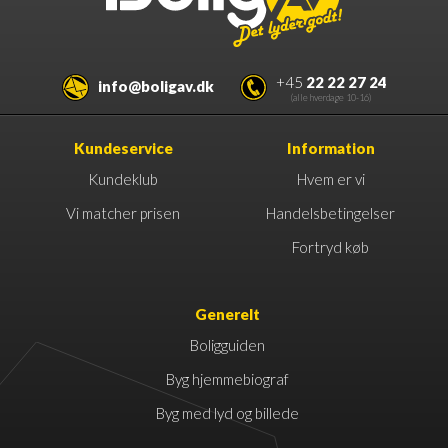
+45
22 22 27 24
info@boligav.dk
(alle hverdage 10-16)
Kundeservice
Information
Kundeklub
Hvem er vi
Vi matcher prisen
Handelsbetingelser
Fortryd køb
Generelt
Boligguiden
Byg hjemmebiograf
Byg med lyd og billede