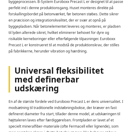
byggeprocessen. B-System Euroboxx Precast L er designet til at passe
perfekt ind i denne produktionsgang. Huset monteres direkte på
forskallingsbordet på betonværket, før betonen støbes. Dette sikrer
en præcision og integrationskvalitet, der er svær at opnå på
byggepladsen. Når betonelementet leveres og monteres, er pladsen
til lyden allerede sikret, hvilket eliminerer behovet for dyre og
risikable kerneboringer eller efterfølgende tilpasninger. Euroboxx
Precast L er konstrueret til at modstå de produktionskrav, der stilles
på fabrikkerne, herunder vibration og hærdning.
Universal fleksibilitet
med definerbar
udskæring
En af de største fordele ved Euroboxx Precast L er dens universalitet. I
modsætning til traditionelle indstøbningsbokse, der kræver en fast
defineret diameter fra start, tillader denne model, at udskæringen til
højttaleren laves efter færdiggørelsen. Frontpladen er lavet af et
specielt mineralfiber-materiale (ofte Fermacell eller lignende), som