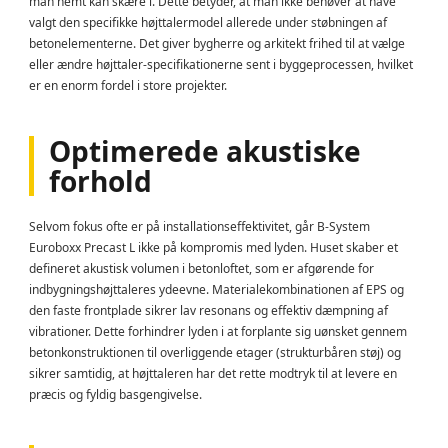
man nemt kan skære i. Dette betyder, at man ikke behøver at have
valgt den specifikke højttalermodel allerede under støbningen af
betonelementerne. Det giver bygherre og arkitekt frihed til at vælge
eller ændre højttaler-specifikationerne sent i byggeprocessen, hvilket
er en enorm fordel i store projekter.
Optimerede akustiske
forhold
Selvom fokus ofte er på installationseffektivitet, går B-System
Euroboxx Precast L ikke på kompromis med lyden. Huset skaber et
defineret akustisk volumen i betonloftet, som er afgørende for
indbygningshøjttaleres ydeevne. Materialekombinationen af EPS og
den faste frontplade sikrer lav resonans og effektiv dæmpning af
vibrationer. Dette forhindrer lyden i at forplante sig uønsket gennem
betonkonstruktionen til overliggende etager (strukturbåren støj) og
sikrer samtidig, at højttaleren har det rette modtryk til at levere en
præcis og fyldig basgengivelse.