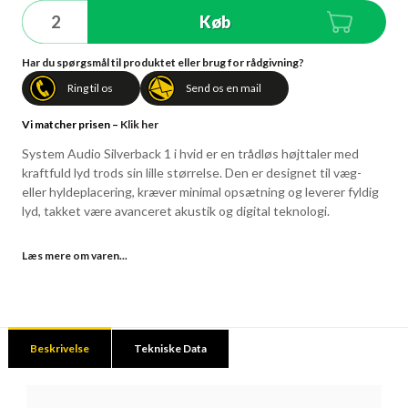
Køb
Har du spørgsmål til produktet eller brug for rådgivning?
Ring til os
Send os en mail
Vi matcher prisen –
Klik her
System Audio Silverback 1
i hvid er en trådløs højttaler med
kraftfuld lyd trods sin lille størrelse. Den er designet til væg-
eller hyldeplacering, kræver minimal opsætning og leverer fyldig
lyd, takket være avanceret akustik og digital teknologi.
Læs mere om varen...
Beskrivelse
Tekniske Data