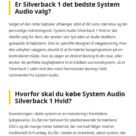
Er Silverback 1 det bedste System
Audio valg?
Valget af den rette højttaler afhænger altid af dit rums størrelse og din
personlige indretningsstil. System Audio Silverback 1 Hvid er det
ideelle valg for dem, der ønsker stor lyd uden at skulle dedikere
gulvplads til højttalere. Den er specifikt designet til vægplacering, hvor
den udnytter væggens akustik til at forstærke basgengivelsen på en
kontrolleret måde. Hvis du søger en diskret løsning til din stue, eller
ønsker de perfekte baghøjttalere til et trådløst surroundsystem, så er
Silverback 1 uden tvivl den mest harmoniske løsning i hele
sortimentet fra System Audio.
Hvorfor skal du købe System Audio
Silverback 1 Hvid?
Investeringen i dette system er en investering i fremtidens
lydoplevelse. Du fjerner behovet for pladskrævende forstærkere,
DACs og de mange meter kabelrod, der normalt følger med et
traditionelt hi-fi-anlæg. Du får i stedet et strømlinet, aktivt system, der