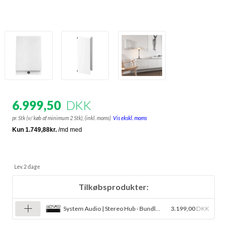
6.999,50
DKK
pr. Stk (v/ køb af minimum 2 Stk),
(inkl. moms)
Vis ekskl. moms
Lev. 2 dage
Tilkøbsprodukter:
System Audio | Stereo Hub - Bundle pris
3.199,00
DKK