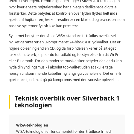
teknisk overlegent. Hemmeligheden ligger i Silverback-teknologien,
hvor hver eneste højttalerenhed har sin egen dedikerede digitale
forstærker. Dette betyder, at kontrollen over lyden flyttes helt ind i
hjertet af højttaleren, hvilket resulterer i en klarhed og præcision, som
passive systemer fysisk ikke kan præstere.
Systemet benytter den åbne WiSA-standard til trådløs overførsel,
hvilket garanterer en ukomprimeret 24-bit/96kHz lydkvalitet. Det er
højere opløsning end en CD, og da forbindelsen kører på sit eget
lukkede netværk, slipper du for udfald og forstyrrelser fra dit Wi-Fi
eller Bluetooth. For den moderne musikelsker betyder det, at du kan
nyde din yndlingsmusik i absolut topkvalitet uden at skulle tage
hensyn til skæmmende kabelføring langs gulvpanelerne. Det er hi-fi
gjort enkelt, uden at gå på kompromis med den soniske oplevelse.
Teknisk overblik over Silverback 1
teknologien
WiSA-teknologien
WiSA-teknologien er fundamentet for den trådløse frihed i