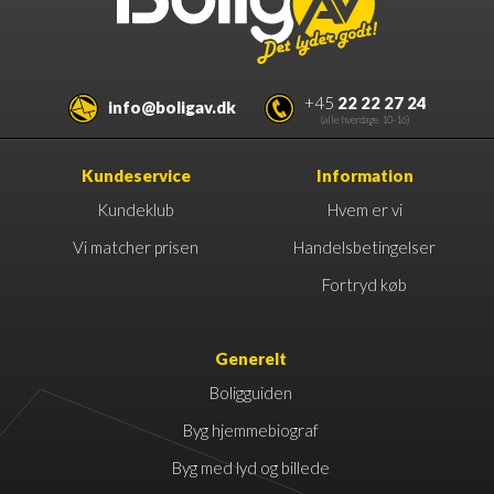
+45
22 22 27 24
info@boligav.dk
(alle hverdage 10-16)
Kundeservice
Information
Kundeklub
Hvem er vi
Vi matcher prisen
Handelsbetingelser
Fortryd køb
Generelt
Boligguiden
Byg hjemmebiograf
Byg med lyd og billede