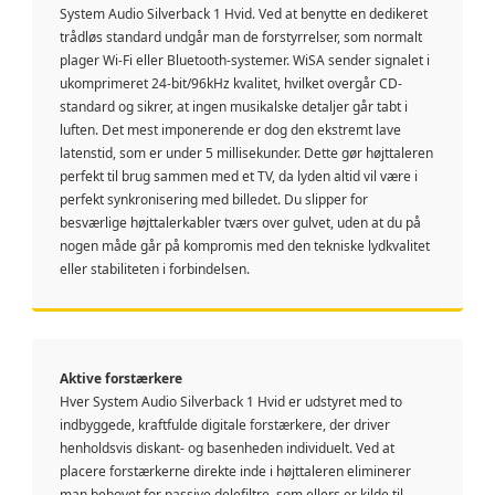
System Audio Silverback 1 Hvid. Ved at benytte en dedikeret
trådløs standard undgår man de forstyrrelser, som normalt
plager Wi-Fi eller Bluetooth-systemer. WiSA sender signalet i
ukomprimeret 24-bit/96kHz kvalitet, hvilket overgår CD-
standard og sikrer, at ingen musikalske detaljer går tabt i
luften. Det mest imponerende er dog den ekstremt lave
latenstid, som er under 5 millisekunder. Dette gør højttaleren
perfekt til brug sammen med et TV, da lyden altid vil være i
perfekt synkronisering med billedet. Du slipper for
besværlige højttalerkabler tværs over gulvet, uden at du på
nogen måde går på kompromis med den tekniske lydkvalitet
eller stabiliteten i forbindelsen.
Aktive forstærkere
Hver System Audio Silverback 1 Hvid er udstyret med to
indbyggede, kraftfulde digitale forstærkere, der driver
henholdsvis diskant- og basenheden individuelt. Ved at
placere forstærkerne direkte inde i højttaleren eliminerer
man behovet for passive delefiltre, som ellers er kilde til