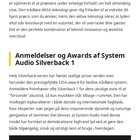
er optimeret til at præstere under virkelige forhold i en helt almindelig
stue. Den trådløse WiSA-teknologi giver dig friheden til at indrette dit
hjem præcis som du ønsker, mens den aktive teknologi sikrer, at lyden
altid står knivskarpt med en autoritet, der vil overraske dine gæster.
Det er den perfekte kombination af teknisk innovation og æstetisk
overskud.
Anmeldelser og Awards af System
Audio Silverback 1
Hele Silverback-serien har høstet utallige priser verden over,
herunder den prestigefyldte EISA-award for bedste trådløse system.
Anmeldere fremhæver ofte Silverback 1 for dens utrolige evne til at
"forsvinde" akustisk, så kun musikken står tilbage i rummet. Den har
modtaget topkarakterer i både danske og internationale fagblade,
hvor eksperter især peger på dens imponerende dynamik og naturlige
gengivelse af stemmer. Det beviser, at System Audio med denne
model har formået at demokratisere high-end lyd ved at gøre den
både tilgængelig, smuk og utroligt nem at bruge i hverdagen.