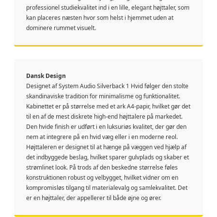
professionel studiekvalitet ind i en lille, elegant højttaler, som
kan placeres næsten hvor som helst i hjemmet uden at
dominere rummet visuelt.
Dansk Design
Designet af System Audio Silverback 1 Hvid følger den stolte
skandinaviske tradition for minimalisme og funktionalitet.
Kabinettet er på størrelse med et ark A4-papir, hvilket gør det
til en af de mest diskrete high-end højttalere på markedet.
Den hvide finish er udført i en luksuriøs kvalitet, der gør den
nem at integrere på en hvid væg eller i en moderne reol.
Højttaleren er designet til at hænge på væggen ved hjælp af
det indbyggede beslag, hvilket sparer gulvplads og skaber et
strømlinet look. På trods af den beskedne størrelse føles
konstruktionen robust og velbygget, hvilket vidner om en
kompromisløs tilgang til materialevalg og samlekvalitet. Det
er en højttaler, der appellerer til både øjne og ører.