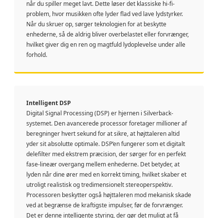
når du spiller meget lavt. Dette løser det klassiske hi-fi-
problem, hvor musikken ofte lyder flad ved lave lydstyrker.
Når du skruer op, sørger teknologien for at beskytte
enhederne, så de aldrig bliver overbelastet eller forvrænger,
hvilket giver dig en ren og magtfuld lydoplevelse under alle
forhold.
Intelligent DSP
Digital Signal Processing (DSP) er hjernen i Silverback-
systemet. Den avancerede processor foretager millioner af
beregninger hvert sekund for at sikre, at højttaleren altid
yder sit absolutte optimale. DSP’en fungerer som et digitalt
delefilter med ekstrem præcision, der sørger for en perfekt
fase-lineær overgang mellem enhederne. Det betyder, at
lyden når dine ører med en korrekt timing, hvilket skaber et
utroligt realistisk og tredimensionelt stereoperspektiv.
Processoren beskytter også højttaleren mod mekanisk skade
ved at begrænse de kraftigste impulser, før de forvrænger.
Det er denne intelligente styring, der gør det muligt at få