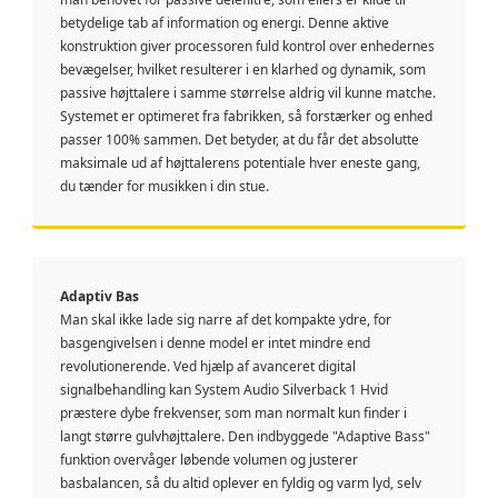
betydelige tab af information og energi. Denne aktive
konstruktion giver processoren fuld kontrol over enhedernes
bevægelser, hvilket resulterer i en klarhed og dynamik, som
passive højttalere i samme størrelse aldrig vil kunne matche.
Systemet er optimeret fra fabrikken, så forstærker og enhed
passer 100% sammen. Det betyder, at du får det absolutte
maksimale ud af højttalerens potentiale hver eneste gang,
du tænder for musikken i din stue.
Adaptiv Bas
Man skal ikke lade sig narre af det kompakte ydre, for
basgengivelsen i denne model er intet mindre end
revolutionerende. Ved hjælp af avanceret digital
signalbehandling kan System Audio Silverback 1 Hvid
præstere dybe frekvenser, som man normalt kun finder i
langt større gulvhøjttalere. Den indbyggede "Adaptive Bass"
funktion overvåger løbende volumen og justerer
basbalancen, så du altid oplever en fyldig og varm lyd, selv