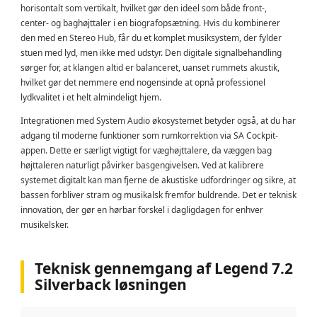
horisontalt som vertikalt, hvilket gør den ideel som både front-,
center- og baghøjttaler i en biografopsætning. Hvis du kombinerer
den med en Stereo Hub, får du et komplet musiksystem, der fylder
stuen med lyd, men ikke med udstyr. Den digitale signalbehandling
sørger for, at klangen altid er balanceret, uanset rummets akustik,
hvilket gør det nemmere end nogensinde at opnå professionel
lydkvalitet i et helt almindeligt hjem.
Integrationen med System Audio økosystemet betyder også, at du har
adgang til moderne funktioner som rumkorrektion via SA Cockpit-
appen. Dette er særligt vigtigt for væghøjttalere, da væggen bag
højttaleren naturligt påvirker basgengivelsen. Ved at kalibrere
systemet digitalt kan man fjerne de akustiske udfordringer og sikre, at
bassen forbliver stram og musikalsk fremfor buldrende. Det er teknisk
innovation, der gør en hørbar forskel i dagligdagen for enhver
musikelsker.
Teknisk gennemgang af Legend 7.2
Silverback løsningen