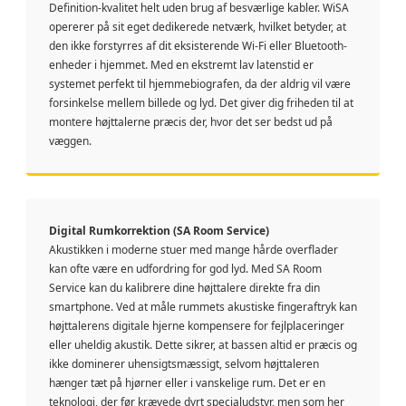
Definition-kvalitet helt uden brug af besværlige kabler. WiSA
opererer på sit eget dedikerede netværk, hvilket betyder, at
den ikke forstyrres af dit eksisterende Wi-Fi eller Bluetooth-
enheder i hjemmet. Med en ekstremt lav latenstid er
systemet perfekt til hjemmebiografen, da der aldrig vil være
forsinkelse mellem billede og lyd. Det giver dig friheden til at
montere højttalerne præcis der, hvor det ser bedst ud på
væggen.
Digital Rumkorrektion (SA Room Service)
Akustikken i moderne stuer med mange hårde overflader
kan ofte være en udfordring for god lyd. Med SA Room
Service kan du kalibrere dine højttalere direkte fra din
smartphone. Ved at måle rummets akustiske fingeraftryk kan
højttalerens digitale hjerne kompensere for fejlplaceringer
eller uheldig akustik. Dette sikrer, at bassen altid er præcis og
ikke dominerer uhensigtsmæssigt, selvom højttaleren
hænger tæt på hjørner eller i vanskelige rum. Det er en
teknologi, der før krævede dyrt specialudstyr, men som her