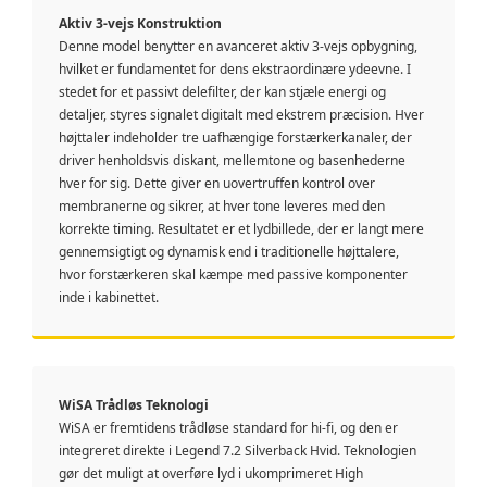
Aktiv 3-vejs Konstruktion
Denne model benytter en avanceret aktiv 3-vejs opbygning,
hvilket er fundamentet for dens ekstraordinære ydeevne. I
stedet for et passivt delefilter, der kan stjæle energi og
detaljer, styres signalet digitalt med ekstrem præcision. Hver
højttaler indeholder tre uafhængige forstærkerkanaler, der
driver henholdsvis diskant, mellemtone og basenhederne
hver for sig. Dette giver en uovertruffen kontrol over
membranerne og sikrer, at hver tone leveres med den
korrekte timing. Resultatet er et lydbillede, der er langt mere
gennemsigtigt og dynamisk end i traditionelle højttalere,
hvor forstærkeren skal kæmpe med passive komponenter
inde i kabinettet.
WiSA Trådløs Teknologi
WiSA er fremtidens trådløse standard for hi-fi, og den er
integreret direkte i Legend 7.2 Silverback Hvid. Teknologien
gør det muligt at overføre lyd i ukomprimeret High