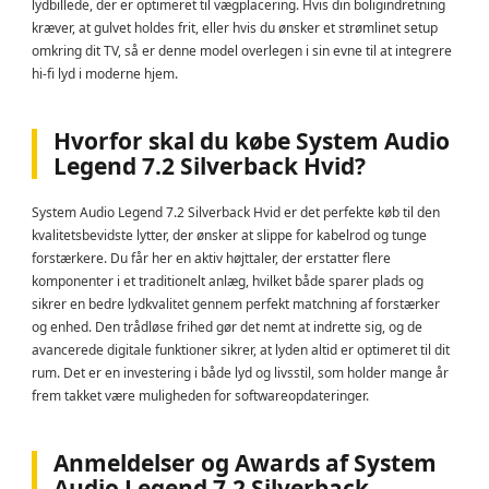
lydbillede, der er optimeret til vægplacering. Hvis din boligindretning
kræver, at gulvet holdes frit, eller hvis du ønsker et strømlinet setup
omkring dit TV, så er denne model overlegen i sin evne til at integrere
hi-fi lyd i moderne hjem.
Hvorfor skal du købe System Audio
Legend 7.2 Silverback Hvid?
System Audio Legend 7.2 Silverback Hvid er det perfekte køb til den
kvalitetsbevidste lytter, der ønsker at slippe for kabelrod og tunge
forstærkere. Du får her en aktiv højttaler, der erstatter flere
komponenter i et traditionelt anlæg, hvilket både sparer plads og
sikrer en bedre lydkvalitet gennem perfekt matchning af forstærker
og enhed. Den trådløse frihed gør det nemt at indrette sig, og de
avancerede digitale funktioner sikrer, at lyden altid er optimeret til dit
rum. Det er en investering i både lyd og livsstil, som holder mange år
frem takket være muligheden for softwareopdateringer.
Anmeldelser og Awards af System
Audio Legend 7.2 Silverback