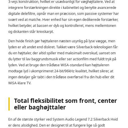
3-vejs konstruktion, hvilket er usædvanligt for væghøjttalere. Ved at
integrere forstærkningen direkte i kabinettet og benytte avancerede
digitale delefiltre, opnår man en præcision, som passive systemer har
svært ved at matche. Hver enhed har sin egen dedikerede forstærker,
hvilket betyder, at bassen er dyb og kontrolleret, mens mellemtonen
og diskanten står knivskarpt.
Den hvide finish gør højttaleren næsten usynlig på lyse vægge, men
lyden er alt andet end diskret. Takket være Silverback-teknologien får
du en højttaler, der altid spiller med maksimalt overskud, uanset om
du lytter til lav baggrundsmusik eller ser actionfilm med fuldt tryk på
lyden. Ved at bruge den trådløse WiSA-standard kan højttaleren
modtage lyd i ukomprimeret 24-bit/96kHz kvalitet, hvilket sikrer, at
ingen detaljer går tabt i den trådløse overførsel fra din hub eller dit
WiSA-klare TV.
Total fleksibilitet som front, center
eller baghøjttaler
En af de største styrker ved System Audio Legend 7.2 Silverback Hvid
er dens alsidighed. Den er designet til at fungere lige så godt