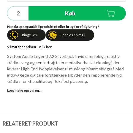
Køb
Har du spørgsmål til produktet eller brug for rådgivning?
Ring til os
Send os en mail
Vi matcher prisen –
Klik her
System Audio Legend 7.2 Silverback i hvid er en elegant aktiv
trådløs væg og centerhøjttaler med silverback-teknologi, der
leverer High End-lydoplevelser til musik og hjemmebiograf. Med
indbyggede digitale forstærkere tilbyder den imponerende lyd,
trådløs funktionalitet og fleksibel placering.
Læs mere om varen...
RELATERET PRODUKT