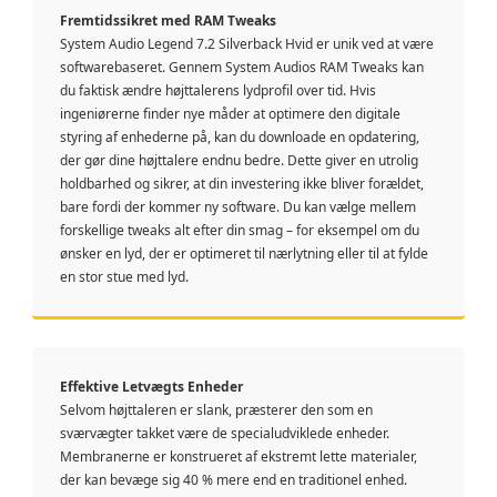
Fremtidssikret med RAM Tweaks
System Audio Legend 7.2 Silverback Hvid er unik ved at være
softwarebaseret. Gennem System Audios RAM Tweaks kan
du faktisk ændre højttalerens lydprofil over tid. Hvis
ingeniørerne finder nye måder at optimere den digitale
styring af enhederne på, kan du downloade en opdatering,
der gør dine højttalere endnu bedre. Dette giver en utrolig
holdbarhed og sikrer, at din investering ikke bliver forældet,
bare fordi der kommer ny software. Du kan vælge mellem
forskellige tweaks alt efter din smag – for eksempel om du
ønsker en lyd, der er optimeret til nærlytning eller til at fylde
en stor stue med lyd.
Effektive Letvægts Enheder
Selvom højttaleren er slank, præsterer den som en
sværvægter takket være de specialudviklede enheder.
Membranerne er konstrueret af ekstremt lette materialer,
der kan bevæge sig 40 % mere end en traditionel enhed.