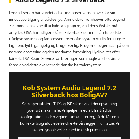
Legend-serien har vundet adskillige priser verden over for sin
innovative tilgang til trådløs lyd. Anmeldere fremhæver ofte Legend
7.2-modellens evne til at lyde langt større, end dens fysiske mål
antyder. EISA har tidligere kåret Silverback-serien til årets bedste
trådløse system, og fagpressen roser ofte System Audio for at gøre
high-end lyd tilgængelig og brugervenlig. Brugerne peger især på den
nemme opsætning og den markante forbedring i lydkvalitet efter
kørsel af SA Room Service-kalibreringen som nogle af de største
fordele ved dette avancerede danske højttalersystem.
Køb System Audio Legend 7.2
Silverback hos BoligAV?
Som specialister i THX og ISF sikrer vi, at din opsætning
yder sit maksimale. Vi hjælper med alt fra trådløs
konfiguration til den vigtige rumkalibrering, så du får den
korrekte biografoplevelse direkte på væggen i din stue. Vi
skaber lydoplevelser med teknisk præcision.