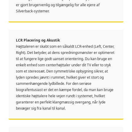
er gjort brugervenlig og tilgængelig for alle ejere af
Silverback-systemer.
LCR Placering og Akustik
Højttaleren er skabt som en såkaldt LCR-enhed (Left, Center,
Right). Det betyder, at dens spredningsmønster er optimeret
til at fungere lige godt uanset orientering. Du kan bruge en
enkelt enhed som centerhøjttaler under dit TV eller to styk
som et stereosæt. Den symmetriske opbygning sikrer, at
lyden spredes jævnt i rummet, hvilket giver et stort og
sammenhængende lydbillede. For den seriøse
biografentusiast er det en kæmpe fordel, da man kan bruge
identiske højttalere hele vejen rundt i systemet, hvilket
garanterer en perfekt klangmæssig overgang, når lyde
bevæger sig fra kanal til kanal.