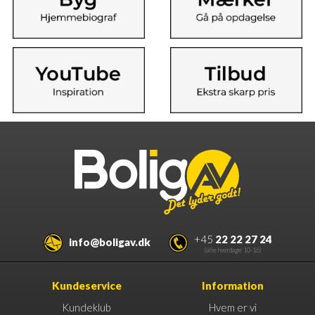
+45
22 22 27 24
info@boligav.dk
(alle hverdage 10-16)
Kundeservice
Information
Kundeklub
Hvem er vi