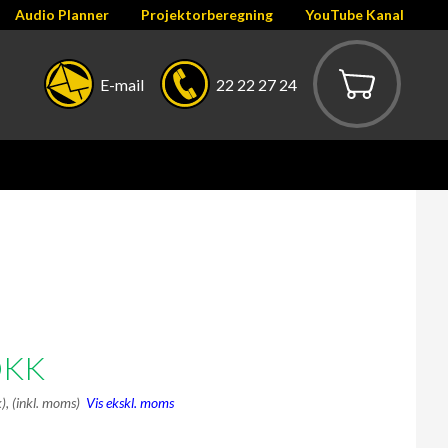
Audio Planner
Projektorberegning
YouTube Kanal
E-mail
22 22 27 24
DKK
k),
(inkl. moms)
Vis ekskl. moms