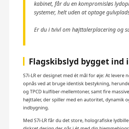
kabinet, får du en kompromisløs lydopl
systemer, helt uden at optage gulvplads
Er du i tvivl om højttalerplacering og
Flagskibslyd bygget ind
S7i-LR er designet med ét mål for øje: At levere 
opnås ved at bruge identisk bestykning, herund
og TPCD kulfiber-mellemtoner, samt fire massiv
højttaler, der spiller med en autoritet, dynami
indbygning.
Med S7i-LR får du det store, holografiske lydbil
diskret design der går i ét med din hjemmebiogr