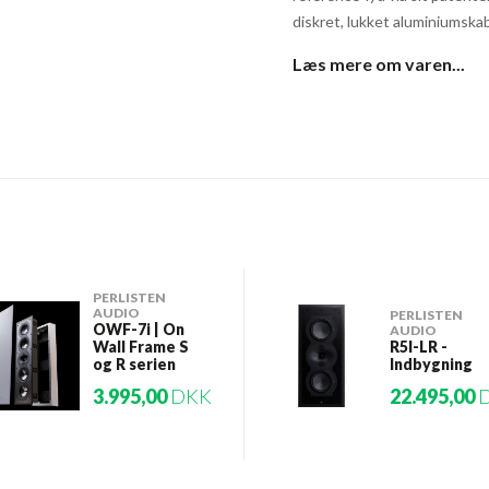
diskret, lukket aluminiumskab
Læs mere om varen...
PERLISTEN
AUDIO
PERLISTEN
OWF-7i | On
AUDIO
Wall Frame S
R5I-LR -
og R serien
Indbygning
3.995,00
DKK
22.495,00