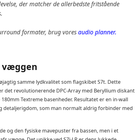
evelse, der matcher de allerbedste fritstående
.
 surround formater, brug vores
audio planner.
 i væggen
nøjagtig samme lydkvalitet som flagskibet S7t. Dette
er det revolutionerende DPC-Array med Beryllium diskant
e 180mm Textreme basenheder. Resultatet er en in-wall
k og detaljerigdom, som man normalt aldrig forbinder med
lede og den fysiske mavepuster fra bassen, men i et
afs vægge. Det unikke ved S7i-LR er dens lukkede