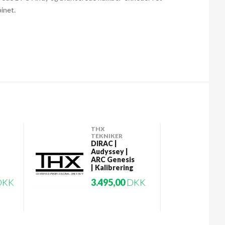
inet.
THX
TEKNIKER
DIRAC |
Audyssey |
ARC Genesis
| Kalibrering
DKK
3.495,00
DKK