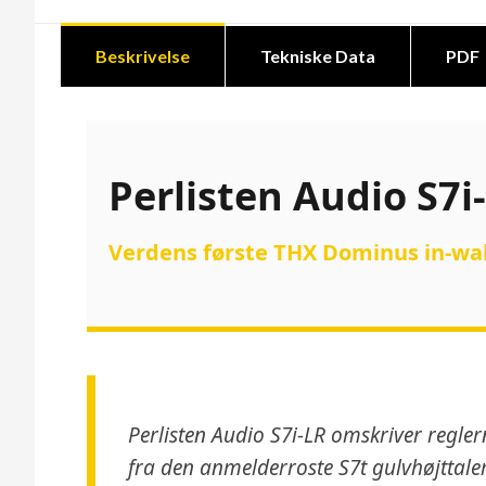
Beskrivelse
Tekniske Data
PDF
Perlisten Audio S7i
Verdens første THX Dominus in-wall
Perlisten Audio S7i-LR omskriver regler
fra den anmelderroste S7t gulvhøjttaler