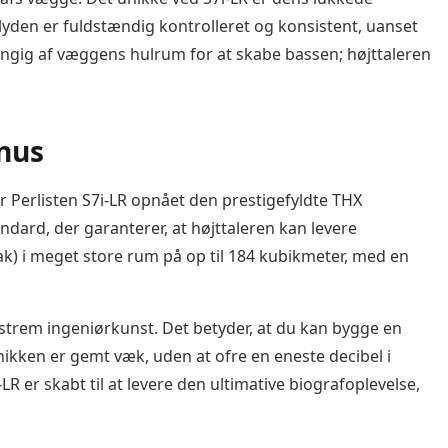
 lyden er fuldstændig kontrolleret og konsistent, uanset
ængig af væggens hulrum for at skabe bassen; højttaleren
inus
r Perlisten S7i-LR opnået den prestigefyldte THX
ndard, der garanterer, at højttaleren kan levere
ak) i meget store rum på op til 184 kubikmeter, med en
kstrem ingeniørkunst. Det betyder, at du kan bygge en
knikken er gemt væk, uden at ofre en eneste decibel i
-LR er skabt til at levere den ultimative biografoplevelse,