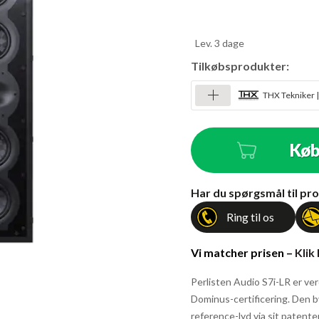
Lev. 3 dage
Tilkøbsprodukter:
THX Tekniker |
Kø
Antal
Har du spørgsmål til pro
Ring til os
Vi matcher prisen –
Klik
Perlisten Audio S7i-LR er ve
Dominus-certificering. Den b
reference-lyd via sit patent