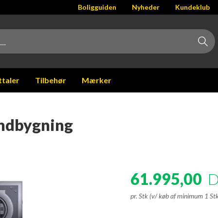
Boligguiden
Nyheder
Kundeklub
ttaler
Tilbehør
Mærker
 Indbygning
61.995,00
pr. Stk (v/ køb af minimum 1 St