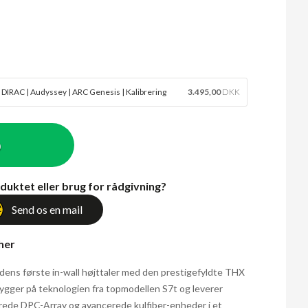
 DIRAC | Audyssey | ARC Genesis | Kalibrering
3.495,00
DKK
b
duktet eller brug for rådgivning?
Send os en mail
 her
rdens første in-wall højttaler med den prestigefyldte THX
ygger på teknologien fra topmodellen S7t og leverer
erede DPC-Array og avancerede kulfiber-enheder i et